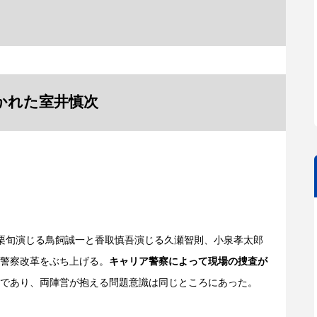
描かれた室井慎次
は、小栗旬演じる鳥飼誠一と香取慎吾演じる久瀬智則、小泉孝太郎
警察改革をぶち上げる。
キャリア警察によって現場の捜査が
であり、両陣営が抱える問題意識は同じところにあった。