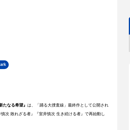
ark
L 新たなる希望』
は、「踊る大捜査線」最終作として公開され
井慎次 敗れざる者』『室井慎次 生き続ける者』で再始動し