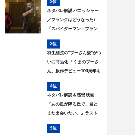
2位
ネタバレ解説 パニッシャー
／フランクはどうなった?
『スパイダーマン：ブラン
ド・ニュー・デイ』とこれ
3位
までを考察
羽生結弦の“プーさん愛”がつ
いに商品化 「くまのプーさ
ん」原作デビュー100周年を
記念した特別コラボが実現
4位
ネタバレ解説＆感想 映画
『あの星が降る丘で、君と
また出会いたい。』ラスト
の意味は? 原作との違いを考
5位
察