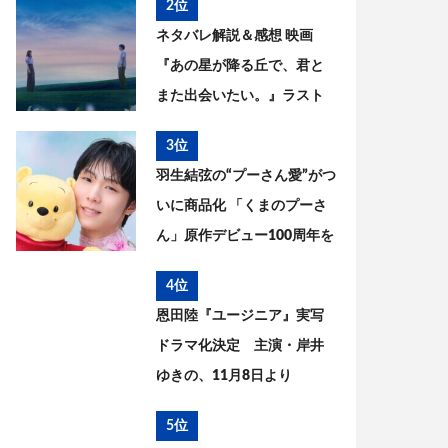
2位
ネタバレ解説＆感想 映画
『あの星が降る丘で、君と
また出会いたい。』ラスト
の意味は? 原作との違いを考
3位
察
羽生結弦の“プーさん愛”がつ
いに商品化 「くまのプーさ
ん」原作デビュー100周年を
記念した特別コラボが実現
4位
恩田陸『ユージニア』実写
ドラマ化決定 主演・岸井
ゆきの、11月8日より
WOWOWで放送・配信開始
5位