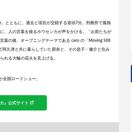
ll Life」とともに、過去と現在が交錯する冒頭7分。刑務所で孤独
に、人の言葉を操るホウセンカが声をかける。「お前たちが
、オープニングテーマである cero の「Moving Still
つて阿久津と共に暮らしていた那奈と、その息子・健介と住み
られる大輪の花火を見上げる。
9ほか全国ロードショー。
カ』公式サイト