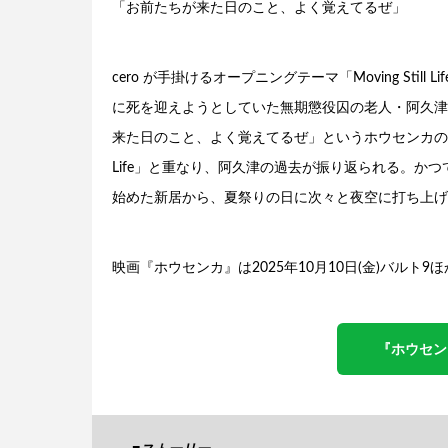
「お前たちが来た日のこと、よく覚えてるぜ」
cero が手掛けるオープニングテーマ「Moving Sti
に死を迎えようとしていた無期懲役囚の老人・阿久津
来た日のこと、よく覚えてるぜ」というホウセンカの言葉の後
Life」と重なり、阿久津の過去が振り返られる。か
始めた新居から、夏祭りの日に次々と夜空に打ち上げ
映画『ホウセンカ』は2025年10月10日(金)バルト
『ホウセン