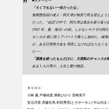
■ストーリー
「ろくでもない一生だったな」
無期懲役囚の老人・阿久津が独房で死を迎えよう
だった。 “会話”の中で、阿久津は過去を振り返り
1987 年、夏。海沿いの街。しがないヤクザの
センカが 庭に咲くアパートで暮らし始めた。縁
が、ある日突然大金を 用意しなければならなくな
た――。
「退路を絶ったもんだけに、大逆転のチャンスが
ある 1 人の男の、人生と愛の物語。
キャスト:
小林 薫 戶塚純貴 満島ひかり 宮崎美子
安元洋貴 ⻫藤壮馬 村田秀亮(とろサーモン) 中山功太