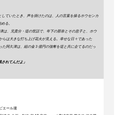
としていたとき、声を掛けたのは、人の言葉を操るホウセンカ
始める。
阿久津は、兄貴分・堤の世話で、年下の那奈とその息子と、ホウ
側からは大きな打ち上げ花火が見える。幸せな日々であった
った阿久津は、組の金 3 億円の強奪を堤と共に企てるのだっ
残されてんだよ」
 ピエール瀧