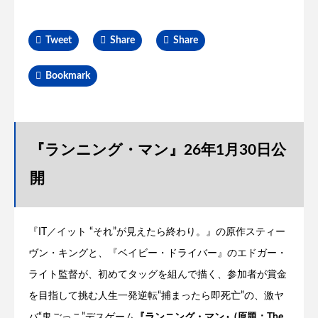
Tweet
Share
Share
Bookmark
『ランニング・マン』26年1月30日公
開
『IT／イット “それ”が見えたら終わり。』の原作スティー
ヴン・キングと、『ベイビー・ドライバー』のエドガー・
ライト監督が、初めてタッグを組んで描く、参加者が賞金
を目指して挑む人生一発逆転“捕まったら即死亡”の、激ヤ
バ“鬼ごっこ”デスゲーム
『ランニング・マン』(原題：The