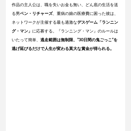
作品の主人公は、職を失いお金も無い、どん底の生活を送
る男
ベン・リチャーズ
、重病の娘の医療費に困った彼は、
ネットワークが主催する最も過激な
デスゲーム「ランニン
グ・マン」
に応募する。『ランニング・マン』のルールは
いたって簡単、
逃走範囲は無制限、”30日間の鬼ごっこ“を
逃げ延びるだけで人生が変わる莫大な賞金が得られる。