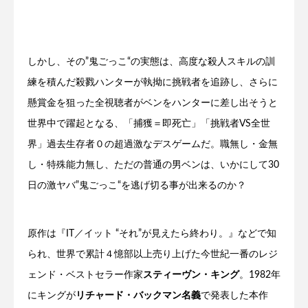
しかし、その”鬼ごっこ“の実態は、高度な殺人スキルの訓
練を積んだ殺戮ハンターが執拗に挑戦者を追跡し、さらに
懸賞金を狙った全視聴者がベンをハンターに差し出そうと
世界中で躍起となる、「捕獲＝即死亡」「挑戦者VS全世
界」過去生存者０の超過激なデスゲームだ。職無し・金無
し・特殊能力無し、ただの普通の男ベンは、いかにして30
日の激ヤバ”鬼ごっこ“を逃げ切る事が出来るのか？
原作は『IT／イット “それ”が見えたら終わり。』などで知
られ、世界で累計４憶部以上売り上げた今世紀一番のレジ
ェンド・ベストセラー作家
スティーヴン・キング
。1982年
にキングが
リチャード・バックマン名義
で発表した本作