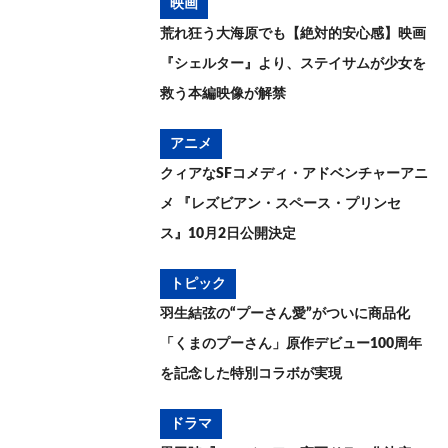
映画
荒れ狂う大海原でも【絶対的安心感】映画
『シェルター』より、ステイサムが少女を
救う本編映像が解禁
アニメ
クィアなSFコメディ・アドベンチャーアニ
メ 『レズビアン・スペース・プリンセ
ス』10月2日公開決定
トピック
羽生結弦の“プーさん愛”がついに商品化
「くまのプーさん」原作デビュー100周年
を記念した特別コラボが実現
ドラマ