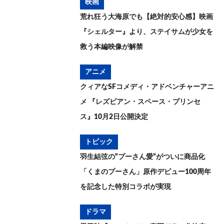
映画
荒れ狂う大海原でも【絶対的安心感】映画
『シェルター』より、ステイサムが少女を
救う本編映像が解禁
アニメ
クィアなSFコメディ・アドベンチャーアニ
メ 『レズビアン・スペース・プリンセ
ス』10月2日公開決定
トピック
羽生結弦の“プーさん愛”がついに商品化
「くまのプーさん」原作デビュー100周年
を記念した特別コラボが実現
ドラマ