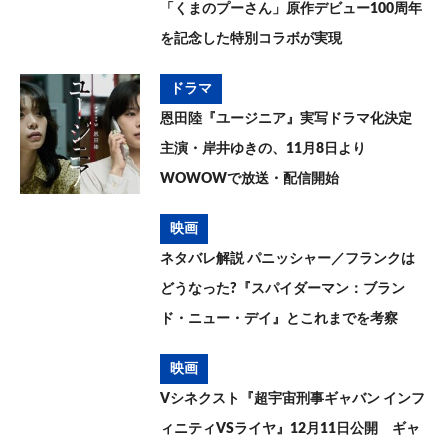
「くまのプーさん」原作デビュー100周年
を記念した特別コラボが実現
ドラマ
恩田陸『ユージニア』実写ドラマ化決定
主演・岸井ゆきの、11月8日より
WOWOWで放送・配信開始
映画
ネタバレ解説 パニッシャー／フランクは
どうなった?『スパイダーマン：ブラン
ド・ニュー・デイ』とこれまでを考察
映画
Vシネクスト『超宇宙刑事ギャバン インフ
ィニティVSライヤ』12月11日公開 ギャ