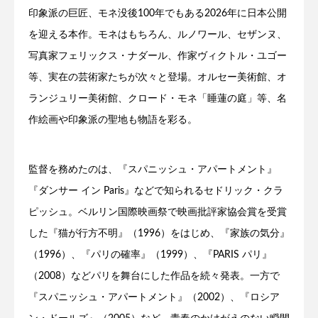
印象派の巨匠、モネ没後100年でもある2026年に日本公開
を迎える本作。モネはもちろん、ルノワール、セザンヌ、
写真家フェリックス・ナダール、作家ヴィクトル・ユゴー
等、実在の芸術家たちが次々と登場。オルセー美術館、オ
ランジュリー美術館、クロード・モネ「睡蓮の庭」等、名
作絵画や印象派の聖地も物語を彩る。
監督を務めたのは、『スパニッシュ・アパートメント』
『ダンサー イン Paris』などで知られるセドリック・クラ
ピッシュ。ベルリン国際映画祭で映画批評家協会賞を受賞
した『猫が行方不明』（1996）をはじめ、『家族の気分』
（1996）、『パリの確率』（1999）、『PARIS パリ』
（2008）などパリを舞台にした作品を続々発表。一方で
『スパニッシュ・アパートメント』（2002）、『ロシア