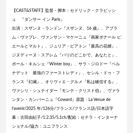
【CAST&STAFF】監督・脚本：セドリック・クラピッシ
ュ 『ダンサー イン Paris』
出演：スザンヌ・ランドン『スザンヌ、16 歳』、アブラ
ム・ヴァプレ、ヴァンサン・マケーニュ『画家ボナール ピ
エールとマルト』、ジュリア・ピアトン『最高の花婿』、
ジヌディーヌ・スアレム『パリのどこかで、あなたと』、
ポール・キルシェ『Winter boy』、サラ・ジロドー『ベル
ナデット 最強のファーストレディ』、セシル・ドゥ・フ
ランス『幻滅』、オリヴィエ・グルメ『私は確信する』、
ヴァシリ・シュナイダー『モンテ・クリスト伯』、ヴァラ
ンタン・カンパーニュ『Coward』原題：La Venue de
l’avenir/2025 年/126分/フランス/フランス語/日本語字
幕：古田由紀子/1:2.35/5.1ch/配給：セテラ・インターナ
ショナル/協力：ユニフランス