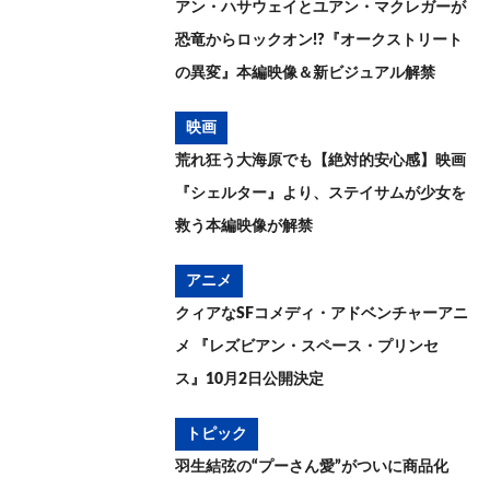
アン・ハサウェイとユアン・マクレガーが
恐竜からロックオン!?『オークストリート
の異変』本編映像＆新ビジュアル解禁
映画
荒れ狂う大海原でも【絶対的安心感】映画
『シェルター』より、ステイサムが少女を
救う本編映像が解禁
アニメ
クィアなSFコメディ・アドベンチャーアニ
メ 『レズビアン・スペース・プリンセ
ス』10月2日公開決定
トピック
羽生結弦の“プーさん愛”がついに商品化