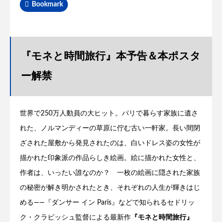
Bookmark
『モネと時間旅行』本予告＆本ポスタ
ー解禁
世界で250万人動員の大ヒット。パリで暮らす家族に遺さ
れた、ノルマンディーの草原に佇む古い一軒家。長い間閉
ざされた屋敷から発見されたのは、白いドレス姿の女性が
描かれた印象派の作品らしき絵画。絵に描かれた女性と、
作者は、いったい誰なのか？ 一枚の絵画に隠された家族
の秘密が解き明かされたとき、それぞれの人生が輝きはじ
める――『ダンサー イン Paris』などで知られるセドリッ
ク・クラピッシュ監督による最新作
『モネと時間旅行』