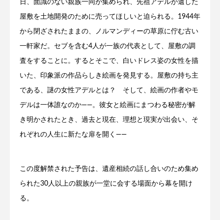
日、面識のない親族一同が集められ、先祖アデルが遺した
屋敷を土地開発のために売ってほしいと迫られる。1944年
から閉ざされたままの、ノルマンディーの草原に佇む古い
一軒家だ。セブを含む4人が一族の代表として、屋敷の調
査をすることに。するとそこで、白いドレス姿の女性を描
いた、印象派の作品らしき絵画を発見する。屋敷の持ち主
である、謎の女性アデルとは？ そして、絵画の作者やモ
デルは一体誰なのか――。彼女と絵画にまつわる秘密が解
き明かされたとき、過去と現在、理想と現実が出会い、そ
れぞれの人生に新たな扉を開く――
この度解禁された予告は、遺産相続の話し合いのため集め
られた30人以上の親族が一堂に会する場面から幕を開け
る。