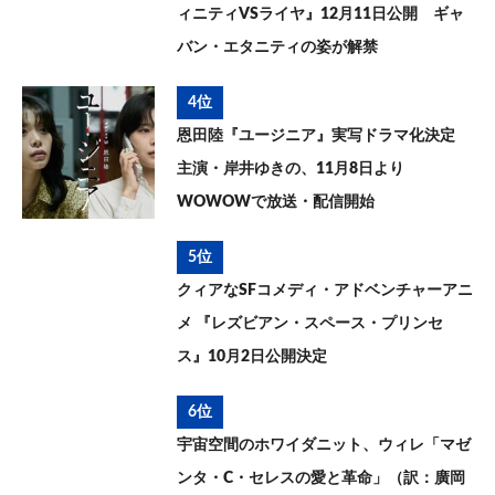
ィニティVSライヤ』12月11日公開 ギャ
バン・エタニティの姿が解禁
4位
恩田陸『ユージニア』実写ドラマ化決定
主演・岸井ゆきの、11月8日より
WOWOWで放送・配信開始
5位
クィアなSFコメディ・アドベンチャーアニ
メ 『レズビアン・スペース・プリンセ
ス』10月2日公開決定
6位
宇宙空間のホワイダニット、ウィレ「マゼ
ンタ・C・セレスの愛と革命」（訳：廣岡