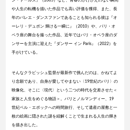
ン・ドールズ』（2005）など、青春のかけがえのない瞬間
や人生の転機を描いた作品でも高い評価を獲得、また、長
年のバレエ・ダンスファンであることも知られる彼は『オ
ーレリ・デュポン 輝ける一瞬に』（2010）や、パリ・オ
ペラ座の舞台を撮った作品、近年ではパリ・オペラ座のダ
ンサーを主演に迎えた『ダンサー イン Paris』（2022）を
手がけている。
そんなクラピッシュ監督が最新作で挑んだのは、かねてよ
り念願であり、自身が愛してやまない〈19世紀のパリ〉の
映像化、そこに〈現代〉という二つの時代を交差させた＜
家族と人生をめぐる物語＞。パリとノルマンディー、19
世紀ベル・エポックへの時間旅行、そして遺産の屋敷と一
枚の絵画に隠された謎を紐解くことで生まれる人生の輝き
を描き出した。