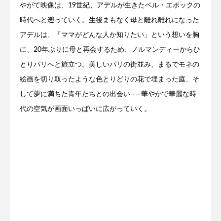
やがて映像は、19世紀、アデルが生きたベル・エポックの
時代へと遡っていく。生後まもなく母と離れ離れになった
アデルは、「ママがどんな人か知りたい」という想いを胸
に、20年ぶりに母と再会するため、ノルマンディーからひ
とりパリへと旅立つ。美しいパリの街並み、まるでモネの
絵画を切り取ったような色とりどりの花で埋まった庭、そ
して夢に満ちた青年たちとの出会い――華やかで華麗な時
代の空気が画面いっぱいに広がっていく。