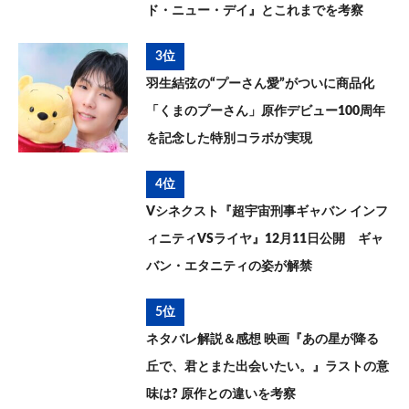
ド・ニュー・デイ』とこれまでを考察
3位
羽生結弦の“プーさん愛”がついに商品化
「くまのプーさん」原作デビュー100周年
を記念した特別コラボが実現
4位
Vシネクスト『超宇宙刑事ギャバン インフ
ィニティVSライヤ』12月11日公開 ギャ
バン・エタニティの姿が解禁
5位
ネタバレ解説＆感想 映画『あの星が降る
丘で、君とまた出会いたい。』ラストの意
味は? 原作との違いを考察