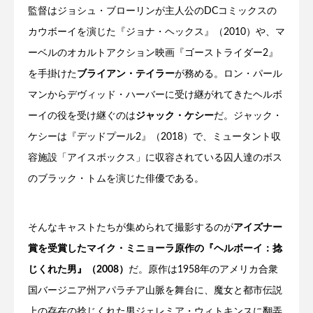
監督はジョシュ・ブローリンが主人公のDCコミックスの
カウボーイを演じた『ジョナ・ヘックス』（2010）や、マ
ーベルのオカルトアクション映画『ゴーストライダー2』
を手掛けた
ブライアン・テイラー
が務める。ロン・パール
マンからデヴィッド・ハーバーに受け継がれてきたヘルボ
ーイの役を受け継ぐのは
ジャック・ケシー
だ。ジャック・
ケシーは『デッドプール2』（2018）で、ミュータント収
容施設「アイスボックス」に収容されている囚人達のボス
のブラック・トムを演じた俳優である。
そんなキャストたちが集められて撮影するのが
アイズナー
賞を受賞したマイク・ミニョーラ原作の『ヘルボーイ：捻
じくれた男』（2008）
だ。原作は1958年のアメリカ合衆
国バージニア州アパラチア山脈を舞台に、魔女と都市伝説
上の存在の捻じくれた男ジェレミア・ウィトキンスに翻弄