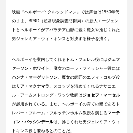
映画『ヘルボーイ: クルックドマン』では舞台は1950年代
のまま、BPRD（超常現象調査防衛局）の新人エージェン
トとヘルボーイがアパラチア山脈に蠢く魔女や捻じくれた
男ジェレミア・ウィトキンスと対決する様子を描く。
ヘルボーイを案内してくれるトム・フェレル役には
ジェフ
ァーソン・ホワイト
、魔女のコーラ・フィッシャー役には
ハンナ・マーゲットソン
、魔女の師匠のエフィ・コルブ役
は
リア・マクナマラ
、スコップを清めてくれるナサニエ
ル・アームストロング・ワッツ牧師は
ジョセフ・マーセル
が起用されている。また、ヘルボーイの育ての親であるト
レバー・ブルーム・ブルッテンホルム教授を演じる
マーテ
ィン・バッシンデール
は、捻じくれた男ジェレミア・ウィ
トキンス役も兼ねるとのことだ。