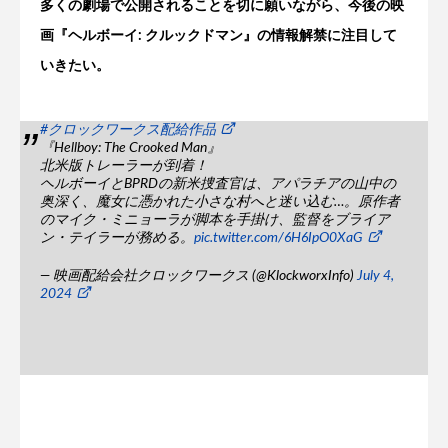
多くの劇場で公開されることを切に願いながら、今後の映
画『ヘルボーイ: クルックドマン』の情報解禁に注目して
いきたい。
#クロックワークス配給作品
『Hellboy: The Crooked Man』
北米版トレーラーが到着！
ヘルボーイとBPRDの新米捜査官は、アパラチアの山中の
奥深く、魔女に憑かれた小さな村へと迷い込む…。原作者
のマイク・ミニョーラが脚本を手掛け、監督をブライア
ン・テイラーが務める。
pic.twitter.com/6H6IpO0XaG
— 映画配給会社クロックワークス (@KlockworxInfo)
July 4,
2024