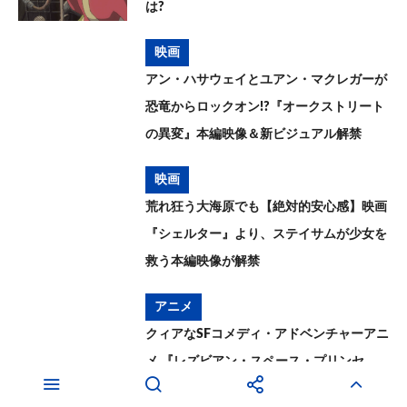
は?
映画
アン・ハサウェイとユアン・マクレガーが
恐竜からロックオン!?『オークストリート
の異変』本編映像＆新ビジュアル解禁
映画
荒れ狂う大海原でも【絶対的安心感】映画
『シェルター』より、ステイサムが少女を
救う本編映像が解禁
アニメ
クィアなSFコメディ・アドベンチャーアニ
メ 『レズビアン・スペース・プリンセ
ス』10月2日公開決定