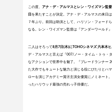
この度、
アナ・デ・アルマスとレン・ワイズマン監督が『バレ
日
を果たすことが決定。アナ・デ・アルマスの来日は2
７年ぶり。前回は助演として、ハリソン・フォードら
なる。レン・ワイズマン監督は『アンダーワールド』
二人はそろって
8月7日(木)にTOHOシネマズ 六
デ・アルマスと言えば『007/ノー・タイム・トゥ
なアクションで世界中を魅了。『ブレードランナー 2
た大作でもキュートな魅力と演じる役にぴたりとハマ
ローを演じアカデミー賞🄬主演女優賞にノミネート
ったハリウッド最強の売れっ子俳優だ。