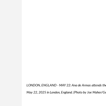
LONDON, ENGLAND - MAY 22: Ana de Armas attends the wor
May 22, 2025 in London, England. (Photo by Joe Maher/Ge