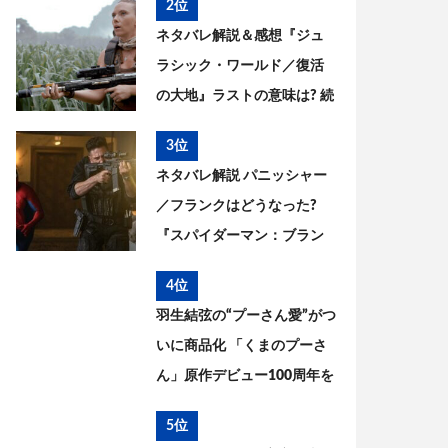
2位
った? 今後を考察
ネタバレ解説＆感想『ジュ
ラシック・ワールド／復活
の大地』ラストの意味は? 続
編はある? 今後を考察
3位
ネタバレ解説 パニッシャー
／フランクはどうなった?
『スパイダーマン：ブラン
ド・ニュー・デイ』とこれ
4位
までを考察
羽生結弦の“プーさん愛”がつ
いに商品化 「くまのプーさ
ん」原作デビュー100周年を
記念した特別コラボが実現
5位