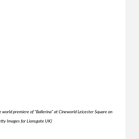
ld premiere of "Ballerina" at Cineworld Leicester Square on
tty Images for Lionsgate UK)