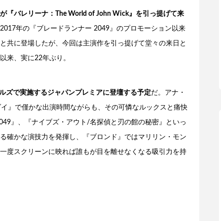
リーナ：The World of John Wick』を引っ提げて来
017年の『ブレードランナー 2049』のプロモーション以来
と共に登場したが、今回は主演作を引っ提げて堂々の来日と
以来、実に22年ぶり。
本木ヒルズで実施するジャパンプレミアに登壇する予定
だ。アナ・
・ダイ』で僅かな出演時間ながらも、その可憐なルックスと痛快
049』、『ナイブズ・アウト/名探偵と刃の館の秘密』といっ
る確かな演技力を発揮し、『ブロンド』ではマリリン・モン
。一度スクリーンに映れば誰もが目を離せなくなる吸引力を持