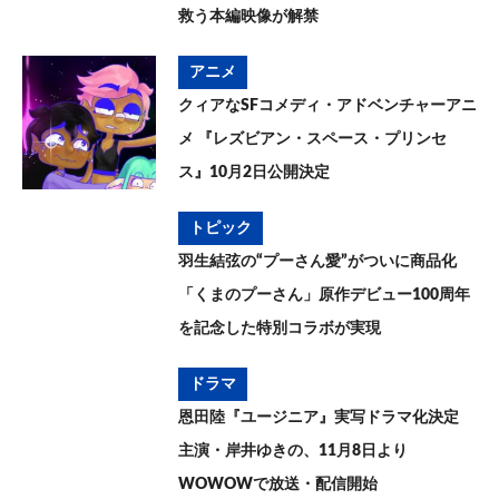
救う本編映像が解禁
アニメ
クィアなSFコメディ・アドベンチャーアニ
メ 『レズビアン・スペース・プリンセ
ス』10月2日公開決定
トピック
羽生結弦の“プーさん愛”がついに商品化
「くまのプーさん」原作デビュー100周年
を記念した特別コラボが実現
ドラマ
恩田陸『ユージニア』実写ドラマ化決定
主演・岸井ゆきの、11月8日より
WOWOWで放送・配信開始