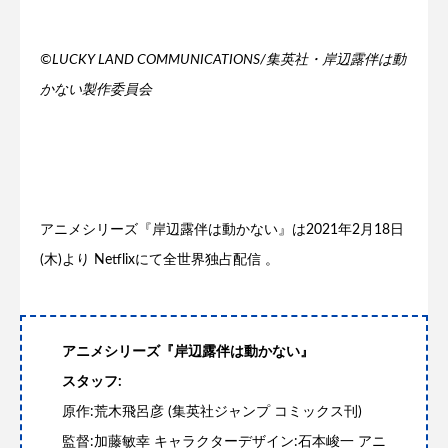
©LUCKY LAND COMMUNICATIONS/集英社・岸辺露伴は動
かない製作委員会
アニメシリーズ『岸辺露伴は動かない』は2021年2月18日
(木)より Netflixにて全世界独占配信 。
アニメシリーズ『岸辺露伴は動かない』
スタッフ:
原作:荒木飛呂彦 (集英社ジャンプ コミックス刊)
監督:加藤敏幸 キャラクターデザイン:石本峻一 アニ