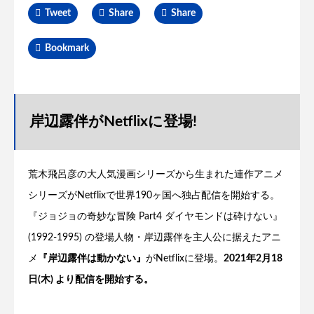
Tweet
Share
Share
Bookmark
岸辺露伴がNetflixに登場!
荒木飛呂彦の大人気漫画シリーズから生まれた連作アニメ
シリーズがNetflixで世界190ヶ国へ独占配信を開始する。
『ジョジョの奇妙な冒険 Part4 ダイヤモンドは砕けない』
(1992-1995) の登場人物・岸辺露伴を主人公に据えたアニ
メ
『岸辺露伴は動かない』
がNetflixに登場。
2021年2月18
日(木) より配信を開始する。