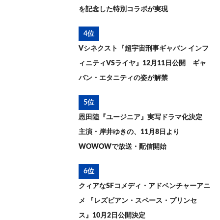
を記念した特別コラボが実現
4位
Vシネクスト『超宇宙刑事ギャバン インフ
ィニティVSライヤ』12月11日公開 ギャ
バン・エタニティの姿が解禁
5位
恩田陸『ユージニア』実写ドラマ化決定
主演・岸井ゆきの、11月8日より
WOWOWで放送・配信開始
6位
クィアなSFコメディ・アドベンチャーアニ
メ 『レズビアン・スペース・プリンセ
ス』10月2日公開決定