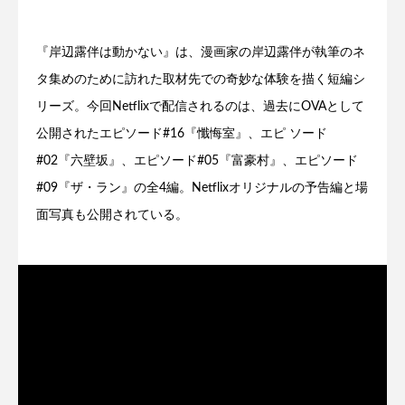
『岸辺露伴は動かない』は、漫画家の岸辺露伴が執筆のネ
タ集めのために訪れた取材先での奇妙な体験を描く短編シ
リーズ。今回Netflixで配信されるのは、過去にOVAとして
公開されたエピソード#16『懺悔室』、エピ ソード
#02『六壁坂』、エピソード#05『富豪村』、エピソード
#09『ザ・ラン』の全4編。Netflixオリジナルの予告編と場
面写真も公開されている。