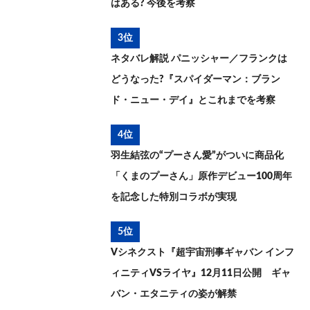
はある? 今後を考察
3位
ネタバレ解説 パニッシャー／フランクは
どうなった?『スパイダーマン：ブラン
ド・ニュー・デイ』とこれまでを考察
4位
羽生結弦の“プーさん愛”がついに商品化
「くまのプーさん」原作デビュー100周年
を記念した特別コラボが実現
5位
Vシネクスト『超宇宙刑事ギャバン インフ
ィニティVSライヤ』12月11日公開 ギャ
バン・エタニティの姿が解禁