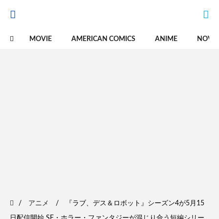
MOVIE
AMERICAN COMICS
ANIME
NOVE
アニメ
『ラブ、デス＆ロボット』シーズン4が5月15
日配信開始 SF・ホラー・ファンタジーが混じり合う短編シリー