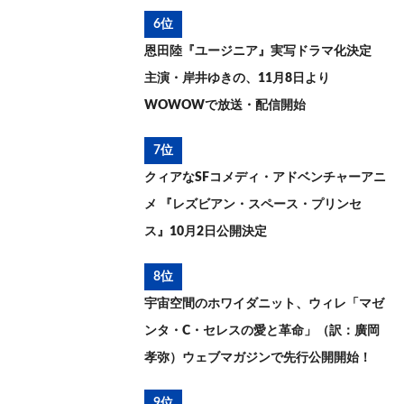
6位
恩田陸『ユージニア』実写ドラマ化決定
主演・岸井ゆきの、11月8日より
WOWOWで放送・配信開始
7位
クィアなSFコメディ・アドベンチャーアニ
メ 『レズビアン・スペース・プリンセ
ス』10月2日公開決定
8位
宇宙空間のホワイダニット、ウィレ「マゼ
ンタ・C・セレスの愛と革命」（訳：廣岡
孝弥）ウェブマガジンで先行公開開始！
9位