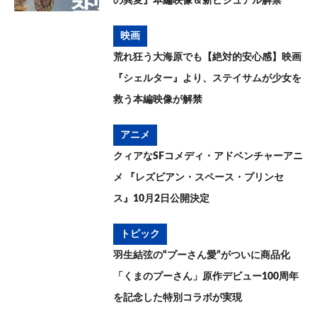
の異変』本編映像＆新ビジュアル解禁
映画
荒れ狂う大海原でも【絶対的安心感】映画
『シェルター』より、ステイサムが少女を
救う本編映像が解禁
アニメ
クィアなSFコメディ・アドベンチャーアニ
メ 『レズビアン・スペース・プリンセ
ス』10月2日公開決定
トピック
羽生結弦の“プーさん愛”がついに商品化
「くまのプーさん」原作デビュー100周年
を記念した特別コラボが実現