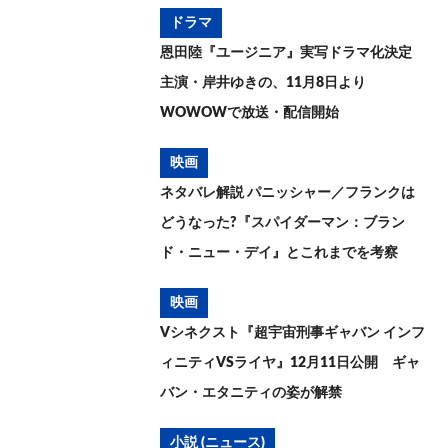
ドラマ
恩田陸『ユージニア』実写ドラマ化決定
主演・岸井ゆきの、11月8日より
WOWOWで放送・配信開始
映画
ネタバレ解説 パニッシャー／フランクは
どうなった?『スパイダーマン：ブラン
ド・ニュー・デイ』とこれまでを考察
映画
Vシネクスト『超宇宙刑事ギャバン インフ
ィニティVSライヤ』12月11日公開 ギャ
バン・エタニティの姿が解禁
小説 (ニュース)