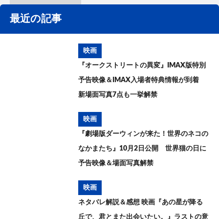
最近の記事
映画
『オークストリートの異変』IMAX版特別
予告映像＆IMAX入場者特典情報が到着
新場面写真7点も一挙解禁
映画
『劇場版ダーウィンが来た！世界のネコの
なかまたち』10月2日公開 世界猫の日に
予告映像＆場面写真解禁
映画
ネタバレ解説＆感想 映画『あの星が降る
丘で、君とまた出会いたい。』ラストの意