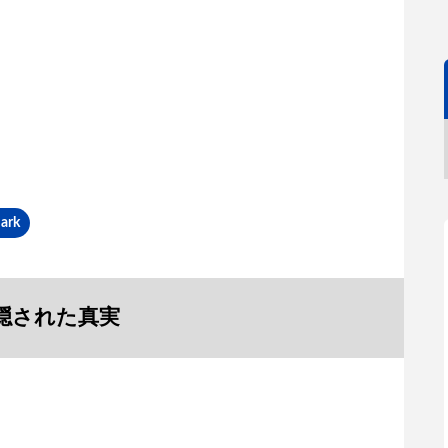
ark
隠された真実