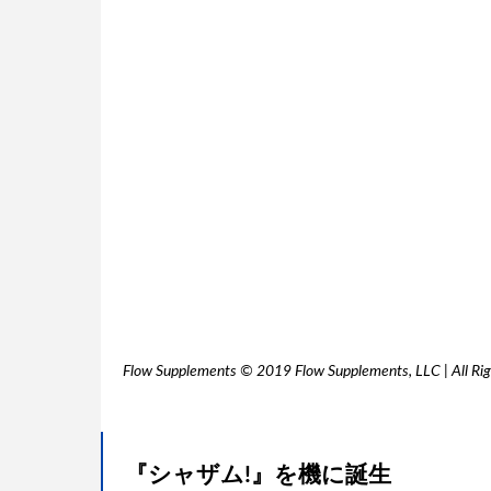
Flow Supplements © 2019 Flow Supplements, LLC | All Rig
『シャザム!』を機に誕生