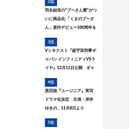
2位
までを考察
羽生結弦の“プーさん愛”がつ
いに商品化 「くまのプーさ
ん」原作デビュー100周年を
記念した特別コラボが実現
3位
Vシネクスト『超宇宙刑事ギ
ャバン インフィニティVSラ
イヤ』12月11日公開 ギャ
バン・エタニティの姿が解
4位
禁
恩田陸『ユージニア』実写
ドラマ化決定 主演・岸井
ゆきの、11月8日より
WOWOWで放送・配信開始
5位