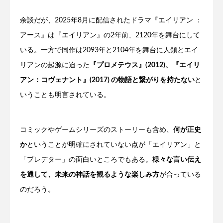
余談だが、2025年8月に配信されたドラマ『エイリアン ：
アース』は『エイリアン』の2年前、2120年を舞台にして
いる。一方で同作は2093年と2104年を舞台に人類とエイ
リアンの起源に迫った
『プロメテウス』(2012)、『エイリ
アン：コヴェナント』(2017) の物語と繋がりを持たない
と
いうことも明言されている。
コミックやゲームシリーズのストーリーも含め、
何が正史
か
ということが明確にされていない点が「エイリアン」と
「プレデター」の面白いところでもある。
様々な言い伝え
を通して、未来の神話を観るような楽しみ方
が合っている
のだろう。