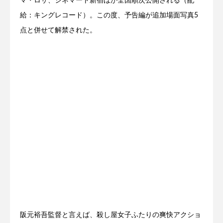
マ・ロサ、シネマート新宿ほか全国順次公開される（配
給：キングレコード）。この度、予告編が追加場面写真5
点と併せて解禁された。
阪元裕吾監督と言えば、殺し屋女子ふたりの爽快アクショ