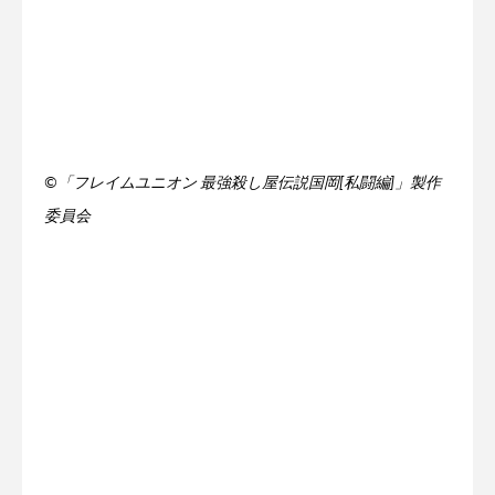
©「フレイムユニオン 最強殺し屋伝説国岡[私闘編]」製作
委員会