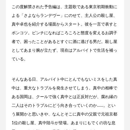
この度解禁された予告編は、主題歌である東京初期衝動に
よる「さよならランデヴー」にのせて、主人公の殺し屋、
真中卓也を紹介する場面からスタート。彼を一言で表すと
ポンコツ。ピンチになればころころと態度を変えるお調子
者で、困ったことがあるとすぐに酒に逃げる男だ。殺し屋
としてあまり腕が立たず、現在はアルバイトで生活を補っ
ている。
そんなある日、アルバイト中にとんでもないミスをした真
中は、重大なトラブルを発生させてしまう。真中の相棒で
ある国岡は、クールで強く真中とは正反対だが、腐れ縁の
二人はそのトラブルにどう向き合っていくのか……。とい
う展開かと思いきや、なんとそこに真中の父親で元祖京都
1位の殺し屋、真中陸斗が登場。あまりにもでくの坊な息