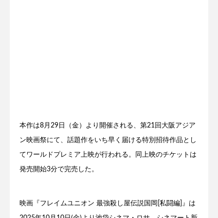
本作は8月29日（金）より開催される、第21回大阪アジア
ン映画祭にて、話題作をいち早く届ける特別招待作品とし
てワールドプレミア上映が行われる。同上映のチケットは
発売開始3分で完売した。
映画『フレイムユニオン 最強殺し屋伝説国岡[私闘編]』は
2025年10月10日(金)より池袋シネマ・ロサ、シネマート新