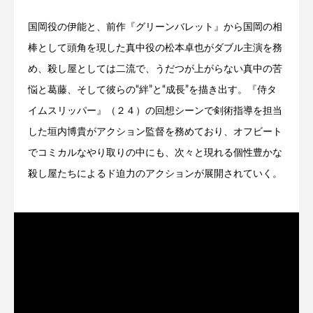
国岡役の伊能と、前作『グリーンバレット』から国岡の相
棒として頭角を現した真中役の松本卓也がダブル主演を務
め、殺し屋としては二流で、うだつが上がらない真中の苦
悩と葛藤、そして彼らの“絆”と“成長”を描き出す。『侍タ
イムスリッパー』（２４）の回想シーンで剣術指導を担当
した垣内博貴がアクション監督を務めており、オフビート
でコミカルなやり取りの中にも、次々と現れる個性豊かな
殺し屋たちによるド迫力のアクションが展開されていく。