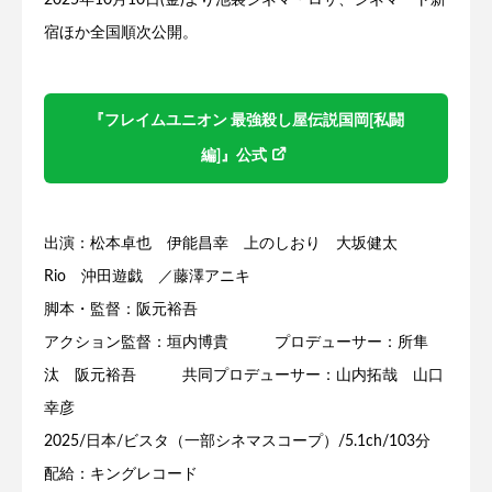
宿ほか全国順次公開。
『フレイムユニオン 最強殺し屋伝説国岡[私闘
編]』公式
出演：松本卓也 伊能昌幸 上のしおり 大坂健太
Rio 沖田遊戯 ／藤澤アニキ
脚本・監督：阪元裕吾
アクション監督：垣内博貴 プロデューサー：所隼
汰 阪元裕吾 共同プロデューサー：山内拓哉 山口
幸彦
2025/日本/ビスタ（一部シネマスコープ）/5.1ch/103分
配給：キングレコード