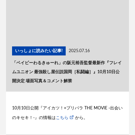
いっしょに読みたい記事!
2025.07.16
「ベイビーわるきゅーれ」の阪元裕吾監督最新作『フレイ
ムユニオン 最強殺し屋伝説国岡［私闘編］』10月10日公
開決定 場面写真＆コメント解禁
10月10日公開『アイカツ！×プリパラ THE MOVIE -出会い
のキセキ！-』の情報は
こちら
から。