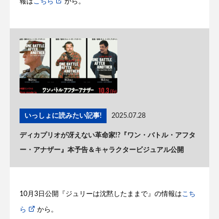
報は
こちら
から。
いっしょに読みたい記事!
2025.07.28
ディカプリオが冴えない革命家!?『ワン・バトル・アフタ
ー・アナザー』本予告＆キャラクタービジュアル公開
10月3日公開『ジュリーは沈黙したままで』の情報は
こち
ら
から。