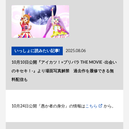
いっしょに読みたい記事!
2025.08.06
10月10日公開『アイカツ！×プリパラ THE MOVIE -出会い
のキセキ！-』より場面写真解禁 過去作を履修できる無
料配信も
10月24日公開『愚か者の身分』の情報は
こちら
から。