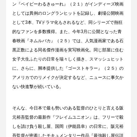
ン『ベイビーわるきゅーれ』（２１）がインディーズ映画
としては異例のロングランヒットを記録し、劇場公開映画
として3本、TVドラマ化もされるなど、同シリーズで熱狂
的なファンを多数獲得。また、今年3月に公開となった青
春映画『ネムルバカ』（２５）では、人気漫画家である石
黒正数による同名傑作漫画を実写映画化。同じ部屋に住む
女子大生ふたりの日常を瑞々しく描き、スマッシュヒット
に。さらに、脚本提供した『ゴーストキラー』（２５）の
アメリカでのリメイクが決定するなど、ニュースに事欠か
ない快進撃が続いている。
そんな、今日本で最も勢いのある監督のひとりと言える阪
元裕吾監督の最新作『フレイムユニオン』は、フリーで殺
しを請け負う殺し屋、国岡（伊能昌幸）の日常に、阪元裕
吾監督が密着したモキュメンタリー作品『最強殺し屋伝説