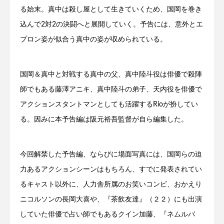
る始末。真中は殺し屋として生きていくため、国岡を巻き
込んで2対2の決闘へと展開していく。予告には、意外とエ
プロン姿が似合う真中の姿が収められている。
国岡＆真中と対戦する真中の父、真中陸斗役は俳優で殺陣
師でもある藤澤アニキ、真中陸斗の弟子、天内役を俳優で
アクションスタントマンとしても活躍するRioが扮してい
る。因みに本予告編は阪元裕吾監督が自ら編集した。
今回解禁した予告編、ならびに場面写真には、国岡らの迫
力あるアクションシーンはもちろん、すでに発表されてい
るキャスト以外に、人力舎所属のお笑いコンビ、おかえり
ニコルソンの長岡大喜や、『茶飲友達』（２２）にも出演
していた俳優で占い師でもあるクイン加藤、『ネムルバ