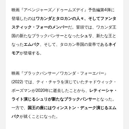
映画『アベンジャーズ／ドゥームズデイ』予告編第4弾に
登場したのは
ワカンダとタロカンの人々、そしてファンタ
スティック・フォーのメンバー
だ。冒頭では、ワカンダ王
国の新たなブラックパンサーとなった
シュリ
、新たな王と
なった
エムバク
、そして、タロカン帝国の皇帝である
ネイ
モア
が登場する。
映画『ブラックパンサー／ワカンダ・フォーエバー』
(2022) では、ティ・チャラを演じていたチャドウィック・
ボーズマンが2020年に逝去したことから、
レティーシャ・
ライト演じるシュリが新たなブラックパンサー
となった。
一方で、
国王の座にはウィンストン・デューク演じるエム
バク
が就くことになった。