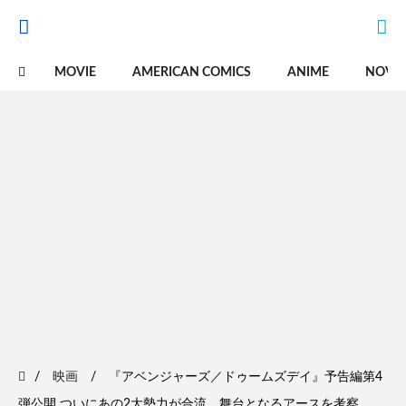
MOVIE
AMERICAN COMICS
ANIME
NOVE
映画
『アベンジャーズ／ドゥームズデイ』予告編第4
弾公開 ついにあの2大勢力が合流、舞台となるアースを考察