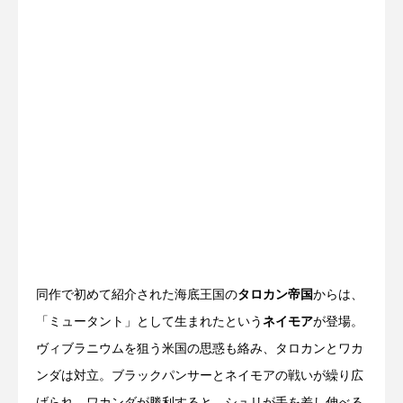
同作で初めて紹介された海底王国の
タロカン帝国
からは、
「ミュータント」として生まれたという
ネイモア
が登場。
ヴィブラニウムを狙う米国の思惑も絡み、タロカンとワカ
ンダは対立。ブラックパンサーとネイモアの戦いが繰り広
げられ、ワカンダが勝利すると、シュリが手を差し伸べる