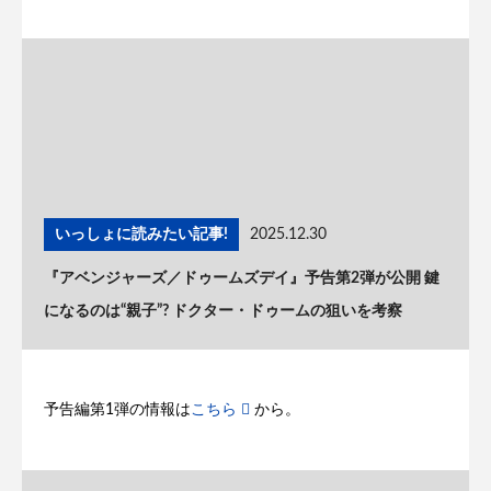
いっしょに読みたい記事!
2025.12.30
『アベンジャーズ／ドゥームズデイ』予告第2弾が公開 鍵
になるのは“親子”? ドクター・ドゥームの狙いを考察
予告編第1弾の情報は
こちら
から。