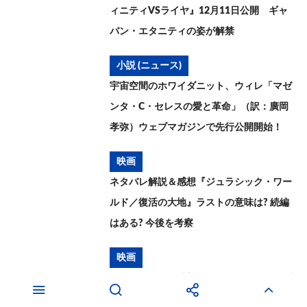
ィニティVSライヤ』12月11日公開 ギャ
バン・エタニティの姿が解禁
小説 (ニュース)
宇宙空間のホワイダニット、ウィレ「マゼ
ンタ・C・セレスの愛と革命」（訳：廣岡
孝弥）ウェブマガジンで先行公開開始！
映画
ネタバレ解説＆感想『ジュラシック・ワー
ルド／復活の大地』ラストの意味は? 続編
はある? 今後を考察
映画
ネタバレ解説＆感想『スパイダーマン：ブ
ランド・ニュー・デイ』ラストの意味は?