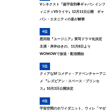
Vシネクスト『超宇宙刑事ギャバン インフ
ィニティVSライヤ』12月11日公開 ギャ
バン・エタニティの姿が解禁
4位
恩田陸『ユージニア』実写ドラマ化決定
主演・岸井ゆきの、11月8日より
WOWOWで放送・配信開始
5位
クィアなSFコメディ・アドベンチャーアニ
メ 『レズビアン・スペース・プリンセ
ス』10月2日公開決定
6位
宇宙空間のホワイダニット、ウィレ「マゼ