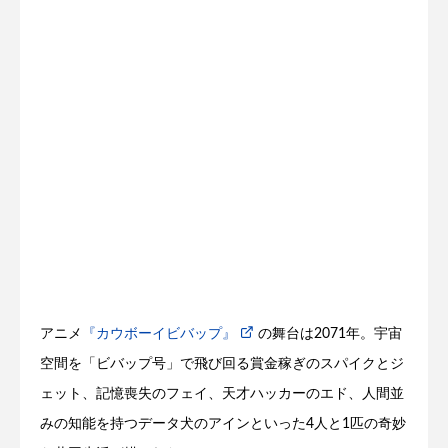
アニメ
『カウボーイビバップ』
の舞台は2071年。宇宙
空間を「ビバップ号」で飛び回る賞金稼ぎのスパイクとジ
ェット、記憶喪失のフェイ、天才ハッカーのエド、人間並
みの知能を持つデータ犬のアインといった4人と1匹の奇妙