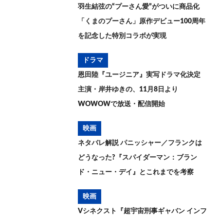
羽生結弦の“プーさん愛”がついに商品化
「くまのプーさん」原作デビュー100周年
を記念した特別コラボが実現
ドラマ
恩田陸『ユージニア』実写ドラマ化決定
主演・岸井ゆきの、11月8日より
WOWOWで放送・配信開始
映画
ネタバレ解説 パニッシャー／フランクは
どうなった?『スパイダーマン：ブラン
ド・ニュー・デイ』とこれまでを考察
映画
Vシネクスト『超宇宙刑事ギャバン インフ