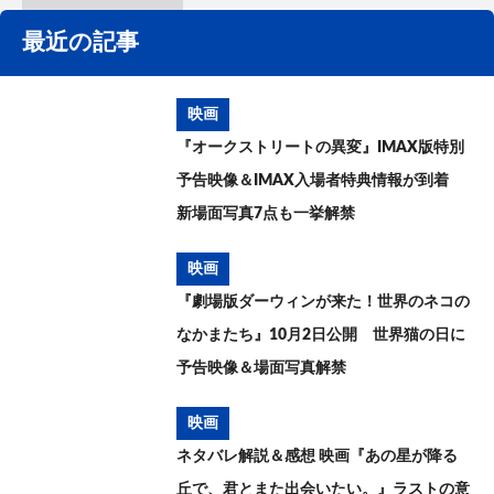
最近の記事
映画
『オークストリートの異変』IMAX版特別
予告映像＆IMAX入場者特典情報が到着
新場面写真7点も一挙解禁
映画
『劇場版ダーウィンが来た！世界のネコの
なかまたち』10月2日公開 世界猫の日に
予告映像＆場面写真解禁
映画
ネタバレ解説＆感想 映画『あの星が降る
丘で、君とまた出会いたい。』ラストの意