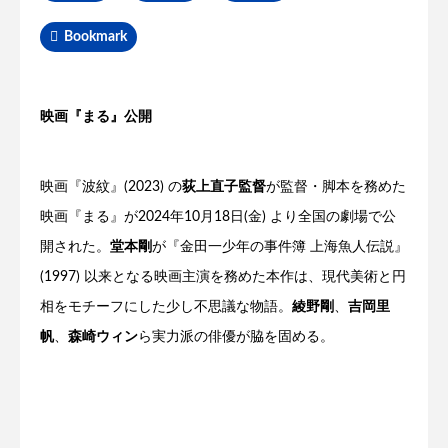
Bookmark
映画『まる』公開
映画『波紋』(2023) の
荻上直子監督
が監督・脚本を務めた
映画『まる』が2024年10月18日(金) より全国の劇場で公
開された。
堂本剛
が『金田一少年の事件簿 上海魚人伝説』
(1997) 以来となる映画主演を務めた本作は、現代美術と円
相をモチーフにした少し不思議な物語。
綾野剛
、
吉岡里
帆
、
森崎ウィン
ら実力派の俳優が脇を固める。