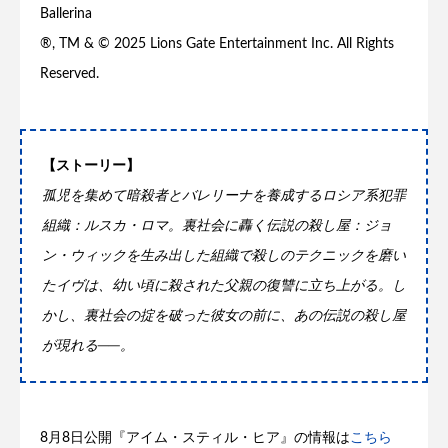
Ballerina
®, TM & © 2025 Lions Gate Entertainment Inc. All Rights
Reserved.
【ストーリー】
孤児を集めて暗殺者とバレリーナを養成するロシア系犯罪
組織：ルスカ・ロマ。裏社会に轟く伝説の殺し屋：ジョ
ン・ウィックを生み出した組織で殺しのテクニックを磨い
たイヴは、幼い頃に殺された父親の復讐に立ち上がる。し
かし、裏社会の掟を破った彼女の前に、あの伝説の殺し屋
が現れる──。
8月8日公開『アイム・スティル・ヒア』の情報は
こちら