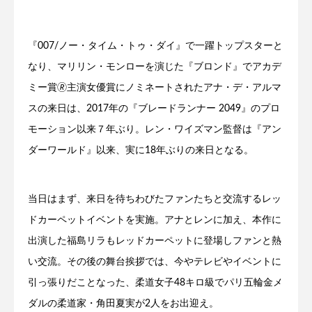
『007/ノー・タイム・トゥ・ダイ』で一躍トップスターと
なり、マリリン・モンローを演じた『ブロンド』でアカデ
ミー賞🄬主演女優賞にノミネートされたアナ・デ・アルマ
スの来日は、2017年の『ブレードランナー 2049』のプロ
モーション以来７年ぶり。レン・ワイズマン監督は『アン
ダーワールド』以来、実に18年ぶりの来日となる。
当日はまず、来日を待ちわびたファンたちと交流するレッ
ドカーペットイベントを実施。アナとレンに加え、本作に
出演した福島リラもレッドカーペットに登場しファンと熱
い交流。その後の舞台挨拶では、今やテレビやイベントに
引っ張りだことなった、柔道女子48キロ級でパリ五輪金メ
ダルの柔道家・角田夏実が2人をお出迎え。