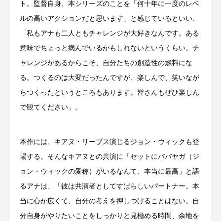
ト。監督自身、本シリーズのことを「何十年に一度のレベ
ルの高いアクションだと思います」と感じているといい、
「私もアナも二人ともチャレンジが大好きなんです。ある
意味でちょっと病んでいるかもしれないというくらい。チ
ャレンジがあるからこそ、自分たちの創造性の燃料にな
る。つくるのは大変だったんですが、楽しんで、笑いなが
らつくったというところもあります。皆さんもぜひ楽しん
で観てください」。
本作には、キアヌ・リーブス演じるジョン・ウィックも登
場する。そんなキアヌとの共演に「セットにババヤガ（ジ
ョン・ウィックの愛称）がいるなんて、本当に最高」と語
るアナは、「彼は共演者としてすばらしいパートナー。本
当に心が広くて、自分の考えを押しつけることはない。自
分自身がやりたいことをしっかりと見極める時間、余地を