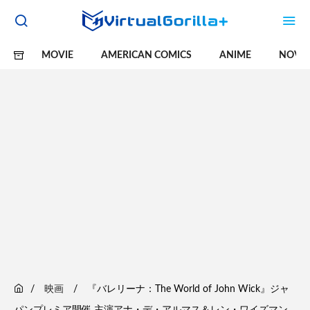
MOVIE
AMERICAN COMICS
ANIME
NOVE
映画
『バレリーナ：The World of John Wick』ジャ