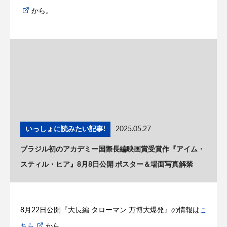
から。
いっしょに読みたい記事!
2025.05.27
ブラジル初のアカデミー国際長編映画賞受賞作『アイム・
スティル・ヒア』8月8日公開 ポスター＆場面写真解禁
8月22日公開『大長編 タローマン 万博大爆発』の情報は
こ
ちら
から。