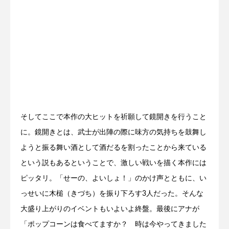
そしてここで本作の大ヒットを祈願して鏡開きを行うこと
に。鏡開きとは、武士が出陣の際に味方の気持ちを鼓舞し
ようと振る舞い酒として酒だるを割ったことから来ている
という説もあるということで、激しい戦いを描く本作には
ピッタリ。「せーの、よいしょ！」のかけ声とともに、い
っせいに木槌（きづち）を振り下ろす3人だった。そんな
大盛り上がりのイベントもいよいよ終盤。最後にアナが
「ポップコーンは食べてますか？ 時は今やってきました