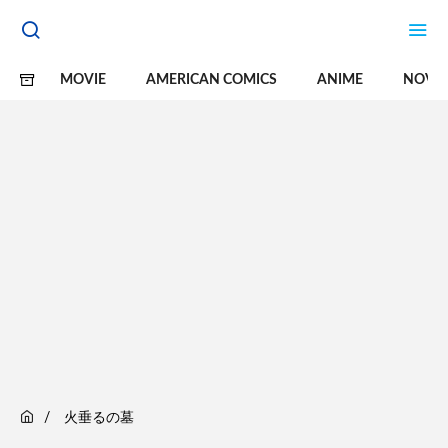
MOVIE
AMERICAN COMICS
ANIME
NOVE
火垂るの墓