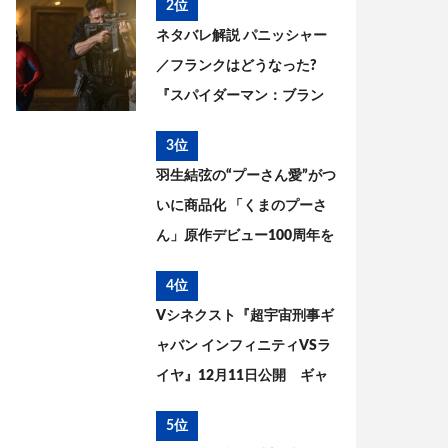
2位
ネタバレ解説 パニッシャー
／フランクはどうなった?
『スパイダーマン：ブラン
ド・ニュー・デイ』とこれ
3位
までを考察
羽生結弦の“プーさん愛”がつ
いに商品化 「くまのプーさ
ん」原作デビュー100周年を
記念した特別コラボが実現
4位
Vシネクスト『超宇宙刑事ギ
ャバン インフィニティVSラ
イヤ』12月11日公開 ギャ
バン・エタニティの姿が解
5位
禁