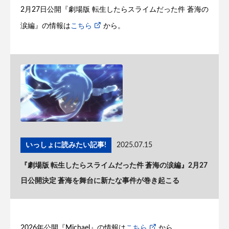
2月27日公開『劇場版 転生したらスライムだった件 蒼海の
涙編』の情報は
こちら
から。
いっしょに読みたい記事!
2025.07.15
『劇場版 転生したらスライムだった件 蒼海の涙編』2月27
日公開決定 蒼海を舞台に新たな事件が巻き起こる
2026年公開『Michael』の情報は
こちら
から。