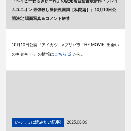
「ベイビーわるきゅーれ」の阪元裕吾監督最新作『フレイ
ムユニオン 最強殺し屋伝説国岡［私闘編］』10月10日公
開決定 場面写真＆コメント解禁
10月10日公開『アイカツ！×プリパラ THE MOVIE -出会い
のキセキ！-』の情報は
こちら
から。
いっしょに読みたい記事!
2025.08.06