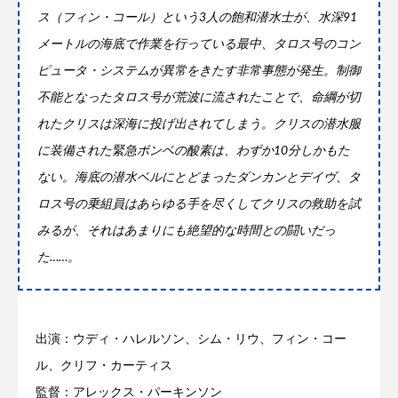
ス（フィン・コール）という3人の飽和潜水士が、水深91
メートルの海底で作業を行っている最中、タロス号のコン
ピュータ・システムが異常をきたす非常事態が発生。制御
不能となったタロス号が荒波に流されたことで、命綱が切
れたクリスは深海に投げ出されてしまう。クリスの潜水服
に装備された緊急ボンベの酸素は、わずか10分しかもた
ない。海底の潜水ベルにとどまったダンカンとデイヴ、タ
ロス号の乗組員はあらゆる手を尽くしてクリスの救助を試
みるが、それはあまりにも絶望的な時間との闘いだっ
た……。
出演：ウディ・ハレルソン、シム・リウ、フィン・コー
ル、クリフ・カーティス
監督：アレックス・パーキンソン