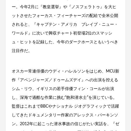
ー。今年2月に『教皇選挙』や『ノスフェラトゥ』を大ヒ
ットさせたフォーカス・フィーチャーズの配給で全米公開
されると、『キャプテン・アメリカ ブレイブ・ニュー・
ワールド』に次いで興収チャート初登場2位のスマッシ
ュ・ヒットを記録した、今年のダークホースともいうべき
注目作だ。
オスカー常連俳優のウディ・ハレルソンをはじめ、MCU新
作『アベンジャーズ／ドゥームズデイ』への出演を控える
シム・リウ、イギリスの若手俳優フィン・コールが出演
し、深海で過酷な作業に挑む“飽和潜水士”を演じている。
監督はこれまでBBCやナショナル ジオグラフィックで活躍
してきたドキュメンタリー作家のアレックス・パーキンソ
ン。2012年に起こった潜水事故の信じがたい実話を、『ゼ