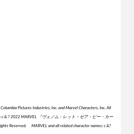
 Industries, Inc. and Marvel Characters, Inc. All
racter names: c & ? 2022 MARVEL 『ヴェノム：レット・ゼア・ビー・カー
ghts Reserved. MARVEL and all related character names: c &?