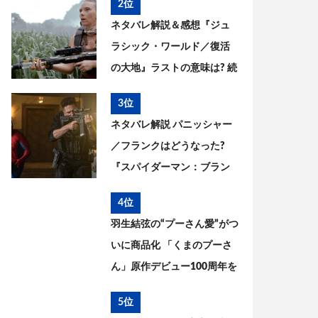
2位
った? 今後を考察
ネタバレ解説＆感想『ジュ
ラシック・ワールド／復活
の大地』ラストの意味は? 続
編はある? 今後を考察
3位
ネタバレ解説 パニッシャー
／フランクはどうなった?
『スパイダーマン：ブラン
ド・ニュー・デイ』とこれ
4位
までを考察
羽生結弦の“プーさん愛”がつ
いに商品化 「くまのプーさ
ん」原作デビュー100周年を
記念した特別コラボが実現
5位