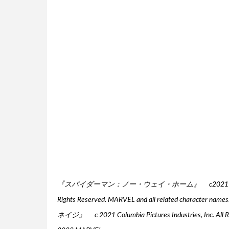
『スパイダーマン：ノー・ウェイ・ホーム』 c2021 Columbia Pictures
Rights Reserved. MARVEL and all related cha
ネイジ』 c 2021 Columbia Pictures Industries, Inc. All Ri