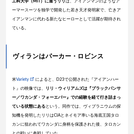
工科大学（MIT）に通うリリ
は、アイアンマンのようなア
ーマースーツを独学で開発した若き天才発明家で、亡きア
イアンマンに代わる新たなヒーローとして活躍が期待され
ている。
ヴィランはパーカー・ロビンス
米
Variety
によると、D23で公開された『アイアンハー
ト』の映像では、
リリ・ウィリアムズは『ブラックパンサ
ー／ワカンダ・フォーエバー』での経験を経て行き詰まっ
ている状態にある
という。同作では、ヴィブラニウムの探
知機を発明したリリはCIAとネイモア率いる海底王国タロ
カンに狙われてワカンダに身柄を保護された後、タロカン
との戦いに参戦していた。