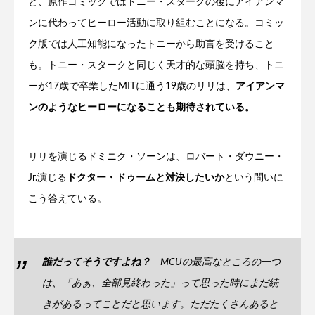
と、原作コミックではトニー・スタークの後にアイアンマ
ンに代わってヒーロー活動に取り組むことになる。コミッ
ク版では人工知能になったトニーから助言を受けること
も。トニー・スタークと同じく天才的な頭脳を持ち、トニ
ーが17歳で卒業したMITに通う19歳のリリは、
アイアンマ
ンのようなヒーローになることも期待されている。
リリを演じるドミニク・ソーンは、ロバート・ダウニー・
Jr.演じる
ドクター・ドゥームと対決したいか
という問いに
こう答えている。
誰だってそうですよね？
MCUの最高なところの一つ
は、「あぁ、全部見終わった」って思った時にまだ続
きがあるってことだと思います。ただたくさんあると