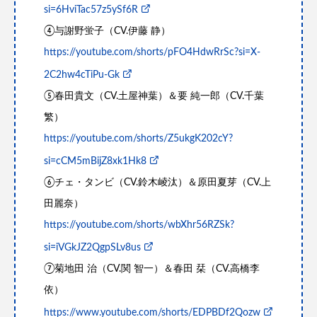
si=6HviTac57z5ySf6R
④与謝野蛍子（CV.伊藤 静）
https://youtube.com/shorts/pFO4HdwRrSc?si=X-
2C2hw4cTiPu-Gk
⑤春田貴文（CV.土屋神葉）＆要 純一郎（CV.千葉
繁）
https://youtube.com/shorts/Z5ukgK202cY?
si=cCM5mBijZ8xk1Hk8
⑥チェ・タンビ（CV.鈴木崚汰）＆原田夏芽（CV.上
田麗奈）
https://youtube.com/shorts/wbXhr56RZSk?
si=iVGkJZ2QgpSLv8us
⑦菊地田 治（CV.関 智一）＆春田 栞（CV.高橋李
依）
https://www.youtube.com/shorts/EDPBDf2Qozw