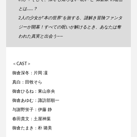
とは……？
2人の少女が“本の世界”を旅する、謎解き冒険ファンタ
ジーが開幕！すべての呪いが解けるとき、あなたは奪
われた真実と出会う――
＜CAST＞
御倉深冬：片岡 凜
真白：田牧そら
御倉ひるね：東山奈央
御倉あゆむ：諏訪部順一
与謝野蛍子：伊藤 静
春田貴文：土屋神葉
御倉たまき：朴 璐美