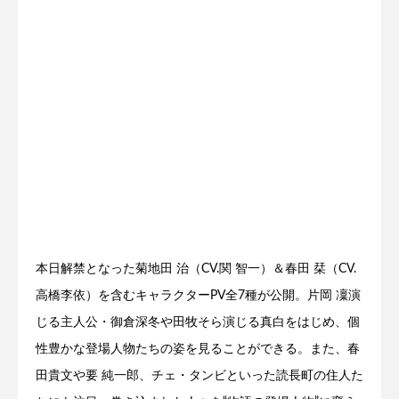
本日解禁となった菊地田 治（CV.関 智一）＆春田 栞（CV.
高橋李依）を含むキャラクターPV全7種が公開。片岡 凜演
じる主人公・御倉深冬や田牧そら演じる真白をはじめ、個
性豊かな登場人物たちの姿を見ることができる。また、春
田貴文や要 純一郎、チェ・タンビといった読長町の住人た