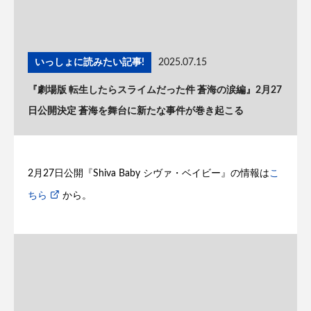
いっしょに読みたい記事!
2025.07.15
『劇場版 転生したらスライムだった件 蒼海の涙編』2月27
日公開決定 蒼海を舞台に新たな事件が巻き起こる
2月27日公開『Shiva Baby シヴァ・ベイビー』の情報は
こ
ちら
から。