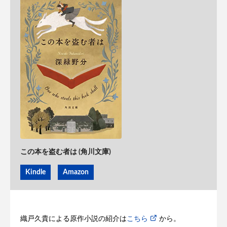
この本を盗む者は (角川文庫)
Kindle
Amazon
織戸久貴による原作小説の紹介は
こちら
から。