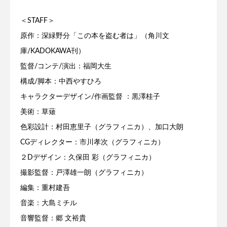
＜STAFF＞
原作：深緑野分「この本を盗む者は」（角川文
庫/KADOKAWA刊）
監督/コンテ/演出：福岡大生
構成/脚本：中西やすひろ
キャラクターデザイン/作画監督 ：黒澤桂子
美術：草薙
色彩設計：村田恵里子（グラフィニカ）、加口大朗
CGディレクター：市川孝次（グラフィニカ）
２Dデザイン：久保田 彩（グラフィニカ）
撮影監督：戸澤雄一朗（グラフィニカ）
編集：重村建吾
音楽：大島ミチル
音響監督：郷 文裕貴