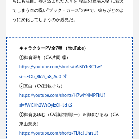
ちにも注目。巻き込まれた人々を“物語の登場人物”に変え
てしまう本の呪い“ブック・カース”の中で、彼らがどのよ
うに変化してしまうのか必見だ。
キャラクターPV全7種 （YouTube）
①御倉深冬（CV.片岡 凜）
https://youtube.com/shorts/oAiStYhRC1w?
si=sEOb_8k2i_n8_Au0
②真白（CV.田牧そら）
https://youtube.com/shorts/H7wiY4MPFkU?
si=fWCKh2WsOylzOHJd
③御倉あゆむ（CV.諏訪部順一）＆御倉ひるね（CV.
東山奈央）
https://youtube.com/shorts/FiJtcJUnrsU?