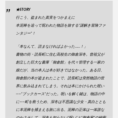
★STORY
行こう、盗まれた真実をつかまえに
本泥棒を追って呪われた物語を旅する“謎解き冒険ファ
ンタジー”！
「本なんて、読まなければよかった……！」
書物の街・読長町に住む高校生の御倉深冬。曾祖父が
創立した巨大な書庫「御倉館」を代々管理する一家の
娘だが、当の本人は本が好きではなかった。ある日、
御倉館の本が盗まれたことで、読長町は突然物語の世
界に飲み込まれてしまう。それは本にかけられた呪い
――“ブックカース”だった。呪いを解く鍵は、物語の中
に――町を救うため、深冬は不思議な少女・真白ととも
に本泥棒を捕まえる旅に出る。泥棒の正体は一体誰な
のか？そして、深冬も知らない“呪い”と“御倉家”の秘密