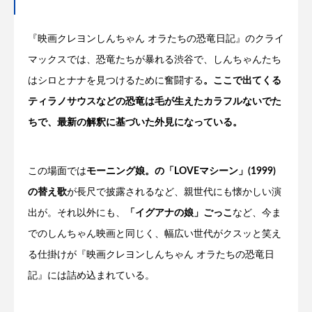
『映画クレヨンしんちゃん オラたちの恐竜日記』のクライ
マックスでは、恐竜たちが暴れる渋谷で、しんちゃんたち
はシロとナナを見つけるために奮闘する
。ここで出てくる
ティラノサウスなどの恐竜は毛が生えたカラフルないでた
ちで、最新の解釈に基づいた外見になっている。
この場面では
モーニング娘。の「LOVEマシーン」(1999)
の替え歌
が長尺で披露されるなど、親世代にも懐かしい演
出が。それ以外にも、
「イグアナの娘」ごっこ
など、今ま
でのしんちゃん映画と同じく、幅広い世代がクスッと笑え
る仕掛けが『映画クレヨンしんちゃん オラたちの恐竜日
記』には詰め込まれている。