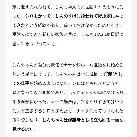
家に迎え入れられて、しんちゃんもお世話をするようにな
った。
シロもかつて、しんのすけに拾われて野原家にやっ
てきた
という経緯があり、放っておけなかったのだろう。
夏休みにできた新しい家族と共に、しんちゃんは絵日記に
思い出をつづっていく。
しんちゃんが自分の責任でナナを飼い、お世話をし始める
という展開によって、しんちゃんは少し成長して
“親”とし
ての仕事
を始めるようになる。シロはどちらかというと一
緒に育ってきた相棒であり、しんちゃんがシロに助けられ
る場面が多かった。ナナの場合は、餌をやりすぎてはいけ
ないと主張するシロと揉めたり、ナナを庇ってつけられた
傷を隠したり、
しんちゃんは保護者として立ち回る一面を
見せる
のだ。