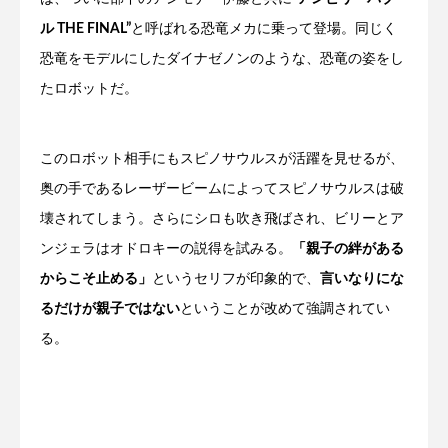
ル THE FINAL”
と呼ばれる恐竜メカに乗って登場。同じく
恐竜をモデルにしたダイナゼノンのような、恐竜の姿をし
たロボットだ。
このロボット相手にもスピノサウルスが活躍を見せるが、
奥の手であるレーザービームによってスピノサウルスは破
壊されてしまう。さらにシロも吹き飛ばされ、ビリーとア
ンジェラはオドロキーの説得を試みる。
「親子の絆がある
からこそ止める」
というセリフが印象的で、
言いなりにな
るだけが親子ではない
ということが改めて強調されてい
る。