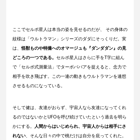
ここでセルポ星人は本当の姿を見せるのだが、 その身体の
紋様は「ウルトラマン」シリーズのダダにそっくりだ。実
は、
怪獣ものや特撮へのオマージュも『ダンダダン』の見
どころの一つである。
セルポ星人はさらに手をT字に組ん
で「セルポ式測量法」でターボババアを捉えると、念力で
相手を吹き飛ばす。この一連の動きもウルトラマンを連想
させるものになっている。
そして健は、友達がおらず、宇宙人なら友達になってくれ
るのではないかとUFOを呼び続けていたという過去を明ら
かにする。
人間からはいじめられ、宇宙人からは相手にさ
れない
、そんな日々の中で桃だけは自分を庇ってくれた。