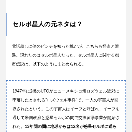
セルポ星人の元ネタは？
電話越しに健のピンチを知った桃だが、こちらも怪奇と遭
遇。現れたのはセルポ星人だった。セルポ星人に関する都
市伝説は、以下のようにまとめられる。
1947年に2機のUFOがニューメキシコ州ロズウェル近郊に
墜落したとされる“ロズウェル事件”で、一人の宇宙人が回
収されたという。この宇宙人はイーブと呼ばれ、イーブを
通して米国政府と惑星セルポの間で交換留学事業が開始さ
れた。
13年間の間に地球からは12名が惑星セルポに送ら