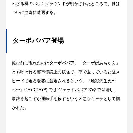
れざる桃のバックグラウンドが明かされたところで、健は
ついに怪奇に遭遇する。
ターボババア登場
健の前に現れたのは
ターボババア
。「ターボばあちゃん」
とも呼ばれる都市伝説上の妖怪で、車で走っていると猛ス
ピードで走る老婆に並走されるという。『地獄先生ぬ〜
べ〜』(1993-1999) では“ジェットババア”の名で登場し、
事故を起こすか運転手を殺すという凶悪なキャラとして描
かれた。