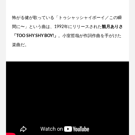
怖がる健が歌っている「トゥシャッシャイボーイ／この瞬
間に〜」という曲は、1992年にリリースされた
観月ありさ
「TOO SHY SHY BOY!」
。小室哲哉が作詞作曲を手がけた
楽曲だ。