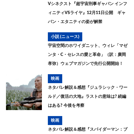
Vシネクスト『超宇宙刑事ギャバン インフ
ィニティVSライヤ』12月11日公開 ギャ
バン・エタニティの姿が解禁
小説 (ニュース)
宇宙空間のホワイダニット、ウィレ「マゼ
ンタ・C・セレスの愛と革命」（訳：廣岡
孝弥）ウェブマガジンで先行公開開始！
映画
ネタバレ解説＆感想『ジュラシック・ワー
ルド／復活の大地』ラストの意味は? 続編
はある? 今後を考察
映画
ネタバレ解説＆感想『スパイダーマン：ブ