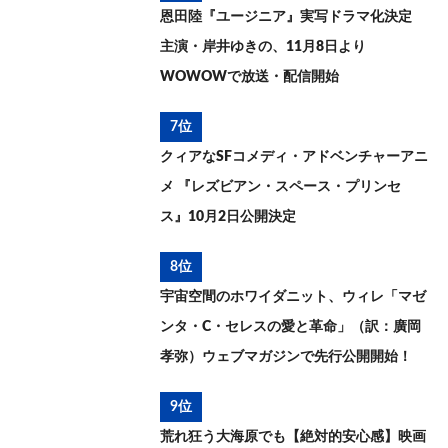
恩田陸『ユージニア』実写ドラマ化決定
主演・岸井ゆきの、11月8日より
WOWOWで放送・配信開始
7位
クィアなSFコメディ・アドベンチャーアニ
メ 『レズビアン・スペース・プリンセ
ス』10月2日公開決定
8位
宇宙空間のホワイダニット、ウィレ「マゼ
ンタ・C・セレスの愛と革命」（訳：廣岡
孝弥）ウェブマガジンで先行公開開始！
9位
荒れ狂う大海原でも【絶対的安心感】映画