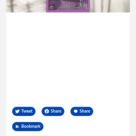
Tweet
Share
Share
Bookmark