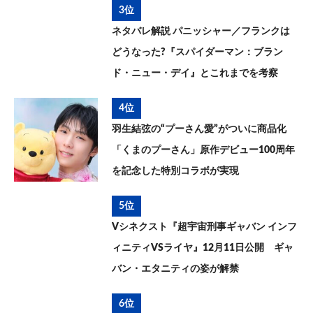
3位
ネタバレ解説 パニッシャー／フランクは
どうなった?『スパイダーマン：ブラン
ド・ニュー・デイ』とこれまでを考察
4位
羽生結弦の“プーさん愛”がついに商品化
「くまのプーさん」原作デビュー100周年
を記念した特別コラボが実現
5位
Vシネクスト『超宇宙刑事ギャバン インフ
ィニティVSライヤ』12月11日公開 ギャ
バン・エタニティの姿が解禁
6位