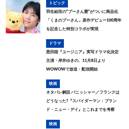
トピック
羽生結弦の“プーさん愛”がついに商品化
「くまのプーさん」原作デビュー100周年
を記念した特別コラボが実現
ドラマ
恩田陸『ユージニア』実写ドラマ化決定
主演・岸井ゆきの、11月8日より
WOWOWで放送・配信開始
映画
ネタバレ解説 パニッシャー／フランクは
どうなった?『スパイダーマン：ブラン
ド・ニュー・デイ』とこれまでを考察
映画