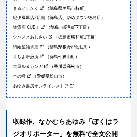
まるとしかく
（徳島県美馬市脇町）
紀伊國屋店2店舗（徳島店、ゆめタウン徳島店）
雑貨店 CUE！
（徳島市昭和町7丁目）
ツバメとあじさい
（徳島市昭和町1丁目）
綺羅星雑貨店
（徳島県板野郡藍住町）
豆ちよ焙煎所
（徳島件神山町）
本屋ルヌガンガ
（香川県高松市）
本の轍
（愛媛県松山市）
あゆみ書房オンラインストア
収録作、なかむらあゆみ「ぼくはラ
ジオリポーター」を無料で全文公開