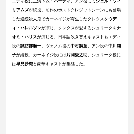
エディ役に主演
トム・ハーディ
、アン役に
ミシェル・ウィ
リアムズ
が続投、前作のポストクレジットシーンにも登場
した連続殺人鬼でカーネイジが寄生したクレタスを
ウデ
ィ・ハレルソン
が演じ、クレタスが愛するシュリークを
ナ
オミ・ハリス
が演じる。日本語吹き替えキャストもエディ
役の
諏訪部順一
、ヴェノム役の
中村獅童
、アン役の
中川翔
子
が続投、カーネイジ役には
片岡愛之助
、シュリーク役に
は
早見沙織
と豪華キャストが集結した。