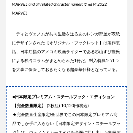
MARVEL and all related character names: © &TM 2022
MARVEL
エディとヴェノムが共同生活を送るあのレンガ部屋が表紙
にデザインされた【オリジナル・ブックレット】は製作裏
話、日本屈指のアメコミ映画ライターである杉山すぴ豊氏
による独占コラムがまとめられた1冊だ。封入特典1つ1つ
を大事に保管しておきたくなる超豪華仕様となっている。
■日本限定プレミアム・スチールブック・エディション
【完全数量限定】
(2枚組) 10,120円(税込)
★完全数量生産限定!全世界でこの日本限定プレミアム商
品でしか手に入らない【日本限定デザイン・スチールブッ
ク】は、ヴェノムとカーネイジを全面に押し出した究極デ