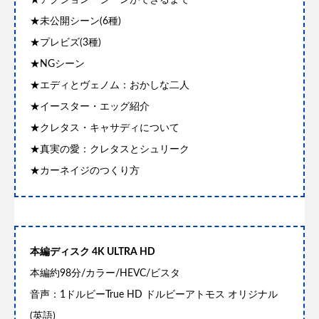
★アクション・シーンができるまで
★未公開シーン(6種)
★プレビズ(3種)
★NGシーン
★エディとヴェノム：おかしな二人
★イースター・エッグ紹介
★クレタス・キャサディについて
★真実の愛：クレタスとシュリーク
★カーネイジのつくり方
本編ディスク 4K ULTRA HD
本編約98分/カラー/HEVC/ビスタ
音声：1ドルビーTrue HD ドルビーアトモス オリジナル
(英語)