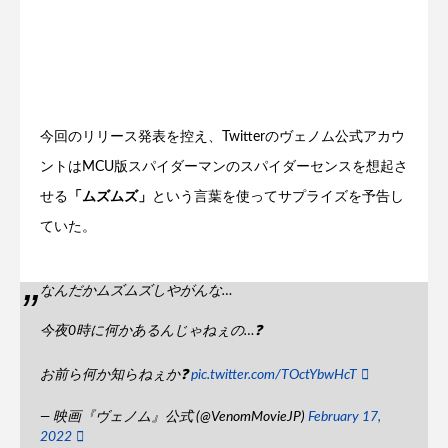
今回のリリース発表を控え、Twitterのヴェノム公式アカウ
ントはMCU版スパイダーマンのスパイダーセンスを想起さ
せる
「ムズムズ」
という言葉を使ってサプライズを予告し
ていた。
なんだかムズムズしやがんな…
今夜0時に何かあるんじゃねぇの…❓
お前ら何か知らねぇか❓
pic.twitter.com/TOctYbwHcT
— 映画『ヴェノム』公式 (@VenomMovieJP)
February 17,
2022