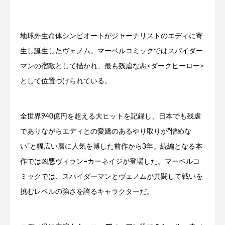
地球外生命体シンビオートがジャーナリストのエディに寄
生し誕生したヴェノム。マーベルコミックではスパイダー
マンの宿敵として描かれ、最も残虐な悪<ダークヒーロー>
として位置づけられている。
全世界940億円を超える大ヒットを記録し、日本でも残虐
でありながらエディとの愛嬌のあるやり取りが“憎めな
い”と幅広い層に人気を博した前作から3年。続編となる本
作では凶悪ヴィラン=カーネイジが登場した。マーベルコ
ミックでは、スパイダーマンとヴェノムが共闘して戦いを
挑むレベルの強さを誇るキャラクターだ。