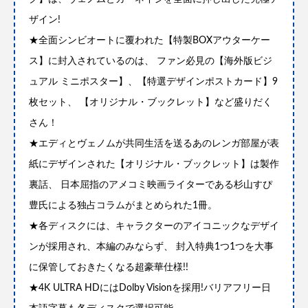
ザイン!
★全面シンビオートに覆われた【特製BOXアウターケー
ス】に封入されているのは、 ファン必見の【海外版ビジ
ュアル ミニポスター】、【特選デザインポストカード】9
枚セット、 【オリジナル・ブックレット】など盛りだく
さん！
★エディとヴェノムが共同生活を送るあのレンガ部屋が表
紙にデザインされた【オリジナル・ブックレット】は製作
裏話、 日本屈指のアメコミ映画ライターである杉山すぴ
豊氏による独占コラムがまとめられた1冊。
★各ディスクには、キャラクターのアイコニックなデザイ
ンが採用され、本編のみならず、 封入特典1つ1つを大事
に保管しておきたくなる超豪華仕様!!
★4K ULTRA HDにはDolby Visionを採用!バリアフリー日