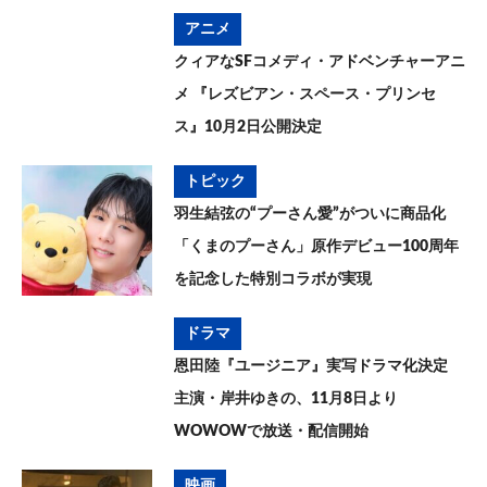
アニメ
クィアなSFコメディ・アドベンチャーアニ
メ 『レズビアン・スペース・プリンセ
ス』10月2日公開決定
トピック
羽生結弦の“プーさん愛”がついに商品化
「くまのプーさん」原作デビュー100周年
を記念した特別コラボが実現
ドラマ
恩田陸『ユージニア』実写ドラマ化決定
主演・岸井ゆきの、11月8日より
WOWOWで放送・配信開始
映画