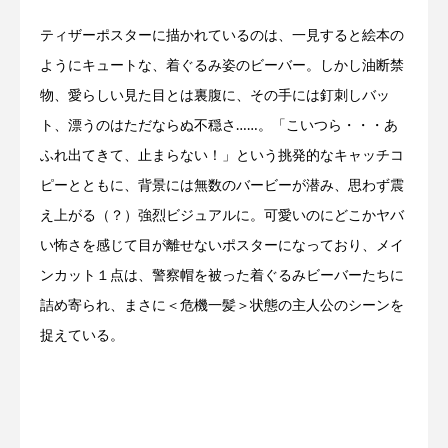
ティザーポスターに描かれているのは、一見すると絵本の
ようにキュートな、着ぐるみ姿のビーバー。しかし油断禁
物、愛らしい見た目とは裏腹に、その手には釘刺しバッ
ト、漂うのはただならぬ不穏さ……。「こいつら・・・あ
ふれ出てきて、止まらない！」という挑発的なキャッチコ
ピーとともに、背景には無数のバービーが潜み、思わず震
え上がる（？）強烈ビジュアルに。可愛いのにどこかヤバ
い怖さを感じて目が離せないポスターになっており、メイ
ンカット１点は、警察帽を被った着ぐるみビーバーたちに
詰め寄られ、まさに＜危機一髪＞状態の主人公のシーンを
捉えている。