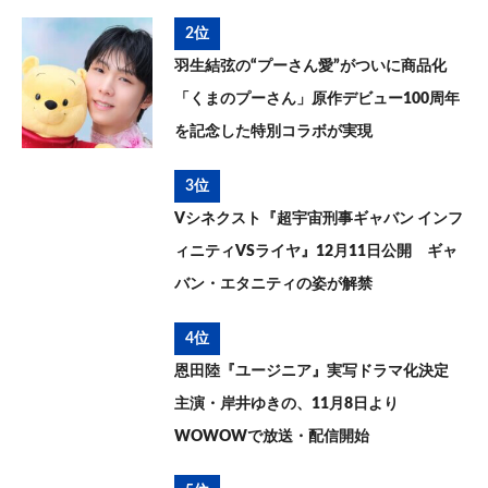
2位
羽生結弦の“プーさん愛”がついに商品化
「くまのプーさん」原作デビュー100周年
を記念した特別コラボが実現
3位
Vシネクスト『超宇宙刑事ギャバン インフ
ィニティVSライヤ』12月11日公開 ギャ
バン・エタニティの姿が解禁
4位
恩田陸『ユージニア』実写ドラマ化決定
主演・岸井ゆきの、11月8日より
WOWOWで放送・配信開始