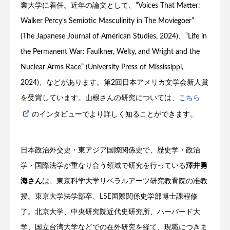
業大学に着任。近年の論文として、“Voices That Matter:
Walker Percy’s Semiotic Masculinity in The Moviegoer”
(The Japanese Journal of American Studies, 2024)、“Life in
the Permanent War: Faulkner, Welty, and Wright and the
Nuclear Arms Race” (University Press of Mississippi,
2024)、などがあります。第2回日本アメリカ文学会新人賞
を受賞しています。山根さんの研究については、
こちら
のインタビューでより詳しく知ることができます。
日本政治外交史・東アジア国際関係史で、歴史学・政治
学・国際法学が重なり合う領域で研究を行っている
澤井勇
海さん
は、東京科学大学リベラルアーツ研究教育院の准教
授。東京大学法学部卒、LSE国際関係史学部博士課程修
了。北京大学、中央研究院近代史研究所、ハーバード大
学、国立台湾大学などでの在外研究を経て、現職につきま