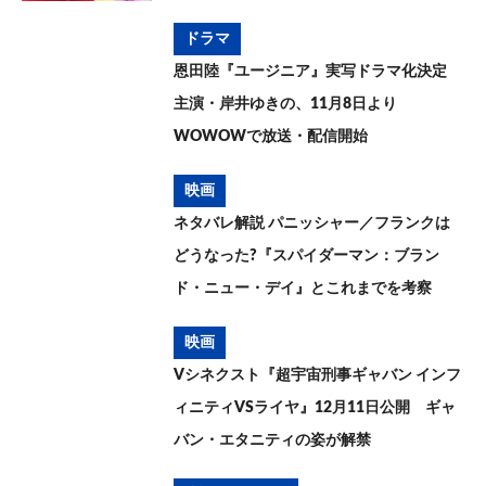
ドラマ
恩田陸『ユージニア』実写ドラマ化決定
主演・岸井ゆきの、11月8日より
WOWOWで放送・配信開始
映画
ネタバレ解説 パニッシャー／フランクは
どうなった?『スパイダーマン：ブラン
ド・ニュー・デイ』とこれまでを考察
映画
Vシネクスト『超宇宙刑事ギャバン インフ
ィニティVSライヤ』12月11日公開 ギャ
バン・エタニティの姿が解禁