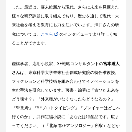
した。最近は、幕末維新から現代、さらに未来を見据えた
様々な研究課題に取り組んでおり、歴史を通じて現代・未
来社会を考える教育にも力を注いでいます。澤井さんの研
究については、
こちら
のインタビューでより詳しく知
ることができます。
虚構学者、応用小説家、SF戦略コンサルタントの
宮本道人
さん
は、東京科学大学未来社会創成研究院の特任准教授。
フィクションと科学技術を組み合わせてイノベーションを
生む手法を研究しています。著書・編著に『古びた未来を
どう壊す？』『外来種がいなくなったらどうなるの？』
『SF思考』『SFプロトタイピング』『プレイヤーはどこへ
行くのか』、共作短編小説に「あなたは特産品です。広ま
ってください」（『北海道SFアンソロジー』所収）などが