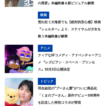
の異変』本編映像＆新ビジュアル解禁
映画
荒れ狂う大海原でも【絶対的安心感】映画
『シェルター』より、ステイサムが少女を
救う本編映像が解禁
アニメ
クィアなSFコメディ・アドベンチャーアニ
メ 『レズビアン・スペース・プリンセ
ス』10月2日公開決定
トピック
羽生結弦の“プーさん愛”がついに商品化
「くまのプーさん」原作デビュー100周年
を記念した特別コラボが実現