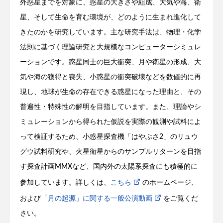
外惑星までを対象に、惑星の大きさや組成、大気や海、衛
星、そして生命を育む環境が、どのように生まれ進化して
きたのかを研究しています。主な研究手法は、物理・化学
法則に基づく理論研究と大規模なコンピューターシミュレ
ーションです。惑星同士の巨大衝突、月や衛星の形成、大
気や海の獲得と喪失、小惑星の衝突破壊などを数値的に再
現し、地球が生命の存在できる惑星になった理由と、その
普遍性・特殊性の解明を目指しています。また、理論やシ
ミュレーションから得られた仮説を実際の観測や試料によ
って検証するため、小惑星探査機「はやぶさ2」のリュウ
グウ試料研究や、火星衛星からのサンプルリターンを目指
す探査計画MMXなど、国内外の太陽系探査にも積極的に
参加しています。詳しくは、
こちら
のホームページ、
および
「月の起源」に関する一般公演動画
をご覧くだ
さい。