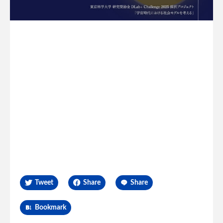
Tweet
Share
Share
Bookmark