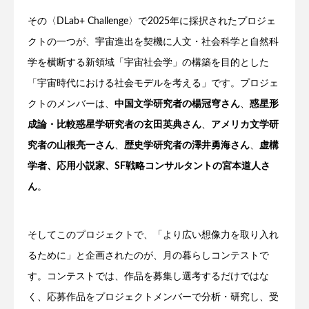
その〈DLab+ Challenge〉で2025年に採択されたプロジェ
クトの一つが、宇宙進出を契機に人文・社会科学と自然科
学を横断する新領域「宇宙社会学」の構築を目的とした
「宇宙時代における社会モデルを考える」です。プロジェ
クトのメンバーは、
中国文学研究者の楊冠穹さん
、
惑星形
成論・比較惑星学研究者の玄田英典さん
、
アメリカ文学研
究者の山根亮一さん
、
歴史学研究者の澤井勇海さん
、
虚構
学者、応用小説家、SF戦略コンサルタントの宮本道人さ
ん
。
そしてこのプロジェクトで、「より広い想像力を取り入れ
るために」と企画されたのが、月の暮らしコンテストで
す。コンテストでは、作品を募集し選考するだけではな
く、応募作品をプロジェクトメンバーで分析・研究し、受