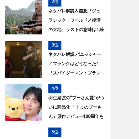
2位
った? 今後を考察
ネタバレ解説＆感想『ジュ
ラシック・ワールド／復活
の大地』ラストの意味は? 続
編はある? 今後を考察
3位
ネタバレ解説 パニッシャー
／フランクはどうなった?
『スパイダーマン：ブラン
ド・ニュー・デイ』とこれ
4位
までを考察
羽生結弦の“プーさん愛”がつ
いに商品化 「くまのプーさ
ん」原作デビュー100周年を
記念した特別コラボが実現
5位