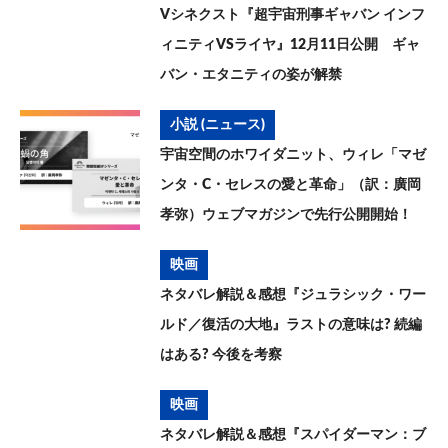
Vシネクスト『超宇宙刑事ギャバン インフ
ィニティVSライヤ』12月11日公開 ギャ
バン・エタニティの姿が解禁
小説 (ニュース)
宇宙空間のホワイダニット、ウィレ「マゼ
ンタ・C・セレスの愛と革命」（訳：廣岡
孝弥）ウェブマガジンで先行公開開始！
映画
ネタバレ解説＆感想『ジュラシック・ワー
ルド／復活の大地』ラストの意味は? 続編
はある? 今後を考察
映画
ネタバレ解説＆感想『スパイダーマン：ブ