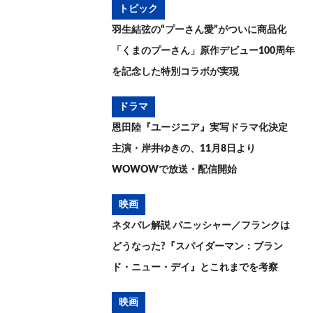
トピック
羽生結弦の“プーさん愛”がついに商品化
「くまのプーさん」原作デビュー100周年
を記念した特別コラボが実現
ドラマ
恩田陸『ユージニア』実写ドラマ化決定
主演・岸井ゆきの、11月8日より
WOWOWで放送・配信開始
映画
ネタバレ解説 パニッシャー／フランクは
どうなった?『スパイダーマン：ブラン
ド・ニュー・デイ』とこれまでを考察
映画