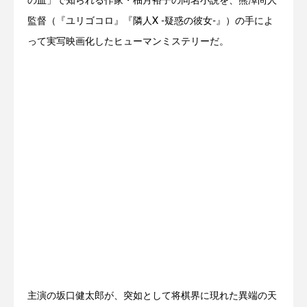
の血」で知られる作家・柚月裕子の同名小説を、熊澤尚人
監督（『ユリゴコロ』『隣人X -疑惑の彼女-』）の手によ
って実写映画化したヒューマンミステリーだ。
主演の坂口健太郎が、突如として将棋界に現れた異端の天