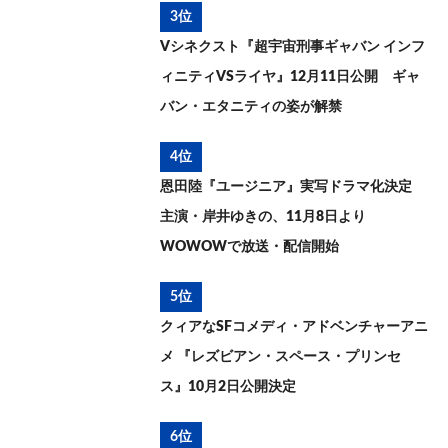
3位
Vシネクスト『超宇宙刑事ギャバン インフ
ィニティVSライヤ』12月11日公開 ギャ
バン・エタニティの姿が解禁
4位
恩田陸『ユージニア』実写ドラマ化決定
主演・岸井ゆきの、11月8日より
WOWOWで放送・配信開始
5位
クィアなSFコメディ・アドベンチャーアニ
メ 『レズビアン・スペース・プリンセ
ス』10月2日公開決定
6位