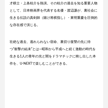
才棋士・上条桂介を熱演。その桂介の過去を知る重要人物
として、日本映画界を代表する名優・渡辺謙が、裏社会に
生きる伝説の真剣師（賭け将棋指し）・東明重慶を圧倒的
な存在感で演じる。
壮絶な過去、逃れられない宿命、裏切り復讐の先に待
つ“衝撃の結末”とは―昭和から平成へと続く激動の時代を
生きる1人の青年の光と闇をドラマチックに映し出した本
作を、U-NEXTで楽しむことができる。