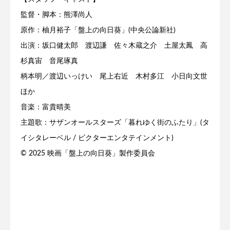
監督・脚本：熊澤尚人
原作：柚月裕子「盤上の向日葵」(中央公論新社)
出演：坂口健太郎 渡辺謙 佐々木蔵之介 土屋太鳳 高
杉真宙 音尾琢真
柄本明／渡辺いっけい 尾上右近 木村多江 小日向文世
ほか
音楽：富貴晴美
主題歌：サザンオールスターズ「暮れゆく街のふたり」(タ
イシタレーベル / ビクターエンタテインメント)
© 2025 映画「盤上の向日葵」製作委員会