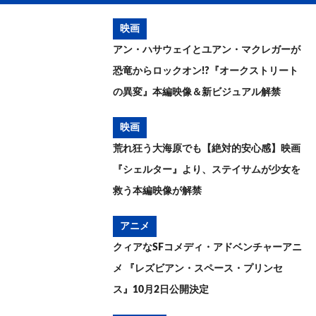
映画
アン・ハサウェイとユアン・マクレガーが
恐竜からロックオン!?『オークストリート
の異変』本編映像＆新ビジュアル解禁
映画
荒れ狂う大海原でも【絶対的安心感】映画
『シェルター』より、ステイサムが少女を
救う本編映像が解禁
アニメ
クィアなSFコメディ・アドベンチャーアニ
メ 『レズビアン・スペース・プリンセ
ス』10月2日公開決定