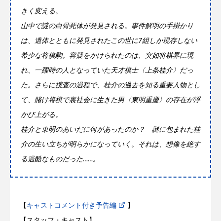
きく変える。
山中で謎の白骨死体が発見される。事件解明の手掛かり
は、遺体とともに発見されたこの世に7組しか現存しない
希少な将棋駒。容疑をかけられたのは、突如将棋界に現
れ、一躍時の人となっていた天才棋士〈上条桂介〉だっ
た。さらに捜査の過程で、桂介の過去を知る重要人物とし
て、賭け将棋で裏社会に生きた男〈東明重慶〉の存在が浮
かび上がる。
桂介と東明のあいだに何があったのか？ 謎に包まれた桂
介の生い立ちが明らかになっていく。それは、想像を絶す
る過酷なものだった……。
【
キャストコメント付き予告編
】
【スタッフ・キャスト】