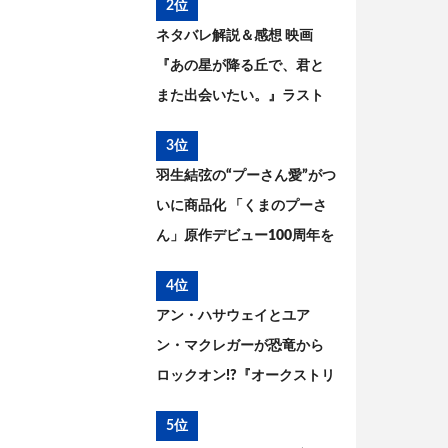
2位
ネタバレ解説＆感想 映画
『あの星が降る丘で、君と
また出会いたい。』ラスト
の意味は? 原作との違いを考
3位
察
羽生結弦の“プーさん愛”がつ
いに商品化 「くまのプーさ
ん」原作デビュー100周年を
記念した特別コラボが実現
4位
アン・ハサウェイとユア
ン・マクレガーが恐竜から
ロックオン!?『オークストリ
ートの異変』本編映像＆新
5位
ビジュアル解禁