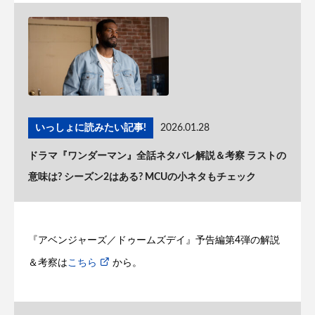
いっしょに読みたい記事!
2026.01.28
ドラマ『ワンダーマン』全話ネタバレ解説＆考察 ラストの
意味は? シーズン2はある? MCUの小ネタもチェック
『アベンジャーズ／ドゥームズデイ』予告編第4弾の解説
＆考察は
こちら
から。