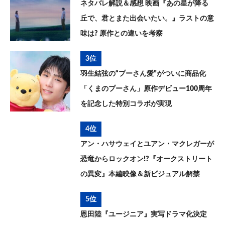
ネタバレ解説＆感想 映画『あの星が降る
丘で、君とまた出会いたい。』ラストの意
味は? 原作との違いを考察
3位
羽生結弦の“プーさん愛”がついに商品化
「くまのプーさん」原作デビュー100周年
を記念した特別コラボが実現
4位
アン・ハサウェイとユアン・マクレガーが
恐竜からロックオン!?『オークストリート
の異変』本編映像＆新ビジュアル解禁
5位
恩田陸『ユージニア』実写ドラマ化決定