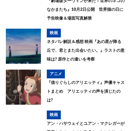
『劇場版ダーウィンが来た！世界のネコの
なかまたち』10月2日公開 世界猫の日に
予告映像＆場面写真解禁
映画
ネタバレ解説＆感想 映画『あの星が降る
丘で、君とまた出会いたい。』ラストの意
味は? 原作との違いを考察
アニメ
『借りぐらしのアリエッティ』声優キャス
トまとめ アリエッティの声を演じたの
は?
映画
アン・ハサウェイとユアン・マクレガーが