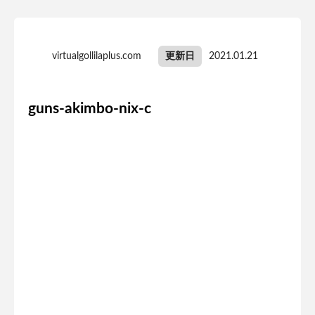
virtualgollilaplus.com
更新日
2021.01.21
guns-akimbo-nix-c