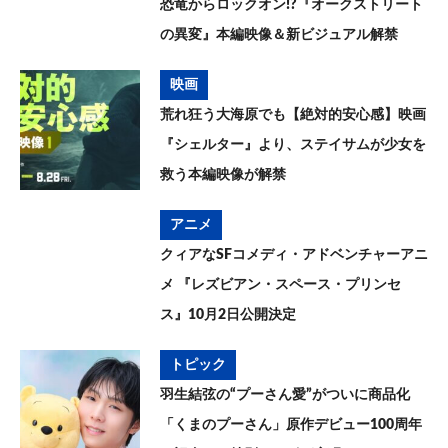
恐竜からロックオン!?『オークストリート
の異変』本編映像＆新ビジュアル解禁
映画
荒れ狂う大海原でも【絶対的安心感】映画
『シェルター』より、ステイサムが少女を
救う本編映像が解禁
アニメ
クィアなSFコメディ・アドベンチャーアニ
メ 『レズビアン・スペース・プリンセ
ス』10月2日公開決定
トピック
羽生結弦の“プーさん愛”がついに商品化
「くまのプーさん」原作デビュー100周年