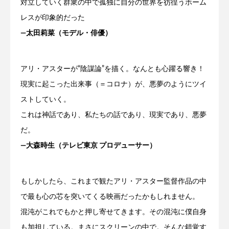
対立していく群衆の中で孤独に自分の世界を彷徨うホーム
レスが印象的だった
―太田莉菜（モデル・俳優）
アリ・アスターが“陰謀論”を描く。なんとも心躍る響き！
現実に起こった出来事（＝コロナ）が、悪夢のようにツイ
ストしていく。
これは神話であり、私たちの話であり、現実であり、悪夢
だ。
―大森時生（テレビ東京 プロデューサー）
もしかしたら、これまで観たアリ・アスター監督作品の中
で最も心の芯を突いてくる映画だったかもしれません。
混沌がこれでもかと押し寄せてきます。その混沌に僕自身
も加担している。まさにスクリーンの中で。そんな錯覚す