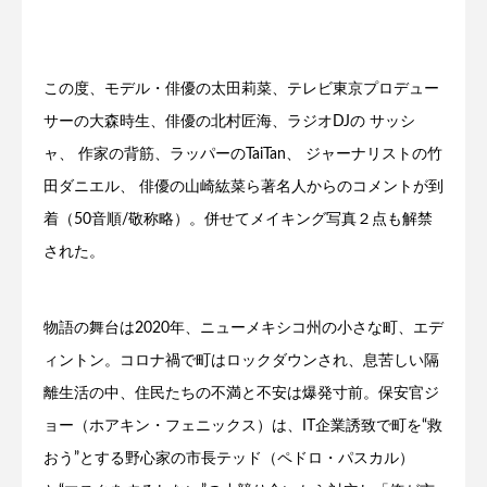
この度、モデル・俳優の太田莉菜、テレビ東京プロデュー
サーの大森時生、俳優の北村匠海、ラジオDJの サッシ
ャ、 作家の背筋、ラッパーのTaiTan、 ジャーナリストの竹
田ダニエル、 俳優の山崎紘菜ら著名人からのコメントが到
着（50音順/敬称略）。併せてメイキング写真２点も解禁
された。
物語の舞台は2020年、ニューメキシコ州の小さな町、エデ
ィントン。コロナ禍で町はロックダウンされ、息苦しい隔
離生活の中、住民たちの不満と不安は爆発寸前。保安官ジ
ョー（ホアキン・フェニックス）は、IT企業誘致で町を“救
おう”とする野心家の市長テッド（ペドロ・パスカル）