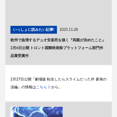
いっしょに読みたい記事!
2025.11.28
欧州で急増するデュオ安楽死を描く『両親が決めたこと』
2月6日公開 トロント国際映画祭プラットフォーム部門作
品賞受賞作
2月27日公開『劇場版 転生したらスライムだった件 蒼海の
涙編』の情報は
こちら
から。