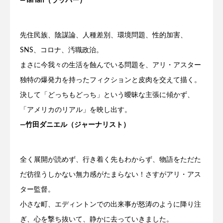
―TaiTan（ラッパー）
先住民族、陰謀論、人種差別、環境問題、性的加害、
SNS、コロナ、汚職政治。
まさに今我々の生活を蝕んでいる問題を、アリ・アスター
独特の爆発力を持ったフィクションと皮肉を交えて描く。
決して「どっちもどっち」という曖昧な主張に傾かず、
「アメリカのリアル」を映し出す。
―竹田ダニエル（ジャーナリスト）
全く展開が読めず、行き着く先もわからず、物語をただた
だ彷徨うしかない無力感がたまらない！さすがアリ・アス
ター監督。
小さな町、エディントンでの出来事が怒涛のように降り注
ぎ、心を撃ち抜いて、静かに去っていきました。