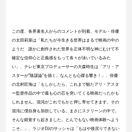
この度、各界著名人からのコメントが到着。モデル・俳優
の太田莉菜は「私たちが今生きる世界はまるで映画の中の
ようだ 誰かに創作された世界を正体不明な神にむけて不
確定な信仰心と正義感をもって各々が泳いでいるみた
い」、テレビ東京プロデューサーの大森時生は「アリ・ア
スターが“陰謀論”を描く。なんとも心躍る響き！」、俳優
の北村匠海は「もしかしたら、これまで観たアリ・アスタ
ー監督作品の中で最も心の芯を突いてくる映画だったかも
しれません。混沌がこれでもかと押し寄せてきます。その
混沌に僕自身も加担している。まさにスクリーンの中で。
そんな錯覚すら起きました。とんでもない映画体験へよう
こそ。」、ラジオDJのサッシャは「もはや後戻りできない