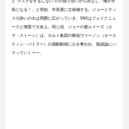
と“マスクをするしない”の小競り合いから対立し「俺が市
長になる！」と突如、市長選に立候補する。ジョーとテッ
ドの諍いの火は周囲に広がっていき、SNSはフェイクニュ
ースと憎悪で大炎上。同じ頃、ジョーの妻ルイーズ（エ
マ・ストーン）は、カルト集団の教祖ヴァーノン（オース
ティン・バトラー）の扇動動画に心を奪われ、陰謀論にハ
マっていくーー。