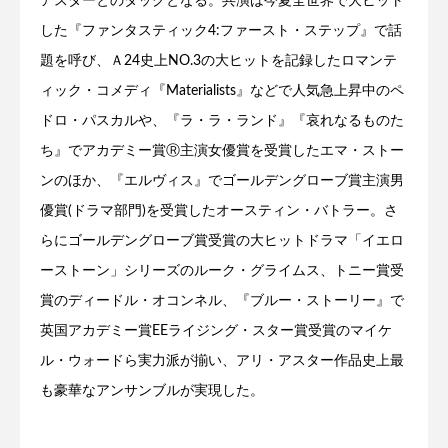
アスターとのタッグとなる。共演は今夏全世界で大ヒット
した『ファンタスティック4:ファースト・ステップ』で話
題を呼び、Ａ24史上NO.3の大ヒットを記録したロマンテ
ィック・コメディ『Materialists』などで人気急上昇中のペ
ドロ・パスカルや、『ラ・ラ・ランド』『哀れなるものた
ち』でアカデミー賞Ⓡ主演女優賞を受賞したエマ・ストー
ンのほか、『エルヴィス』でゴールデングローブ賞主演男
優賞(ドラマ部門)を受賞したオースティン・バトラー。さ
らにゴールデングローブ賞受賞の大ヒットドラマ「イエロ
ーストーン」シリーズのルーク・グライムス、トニー賞受
賞のディードル・オコンネル、『ブルー・ストーリー』で
英国アカデミー賞EEライジング・スター賞受賞のマイケ
ル・ウォードら実力派が揃い、アリ・アスター作品史上最
も豪華なアンサンブルが実現した。