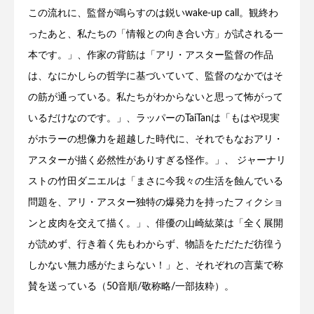
この流れに、監督が鳴らすのは鋭いwake-up call。観終わ
ったあと、私たちの「情報との向き合い方」が試される一
本です。」、作家の背筋は「アリ・アスター監督の作品
は、なにかしらの哲学に基づいていて、監督のなかではそ
の筋が通っている。私たちがわからないと思って怖がって
いるだけなのです。」、ラッパーのTaiTanは「もはや現実
がホラーの想像力を超越した時代に、それでもなおアリ・
アスターが描く必然性がありすぎる怪作。」、 ジャーナリ
ストの竹田ダニエルは「まさに今我々の生活を蝕んでいる
問題を、アリ・アスター独特の爆発力を持ったフィクショ
ンと皮肉を交えて描く。」、俳優の山崎紘菜は「全く展開
が読めず、行き着く先もわからず、物語をただただ彷徨う
しかない無力感がたまらない！」と、それぞれの言葉で称
賛を送っている（50音順/敬称略/一部抜粋）。