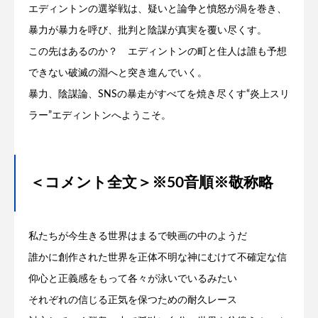
エディントンの選挙戦は、疑いと論争と憤怒が渦を巻き、
暴力が暴力を呼び、批判と陰謀が真実を覆い尽くす。
この先はあるのか？ エディントンの町と住人は誰も予想
できない破滅の淵へと突き進んでいく。
暴力、陰謀論、SNSの暴走がすべてを焼き尽くす“炎上スリ
ラー”エディントンへようこそ。
＜コメント全文＞※50音順※敬称略
私たちが今生きる世界はまるで映画の中のようだ
誰かに創作された世界を正体不明な神にむけて不確定な信
仰心と正義感をもって各々が泳いでいるみたい
それぞれの信じる正気を保つための耐久レース