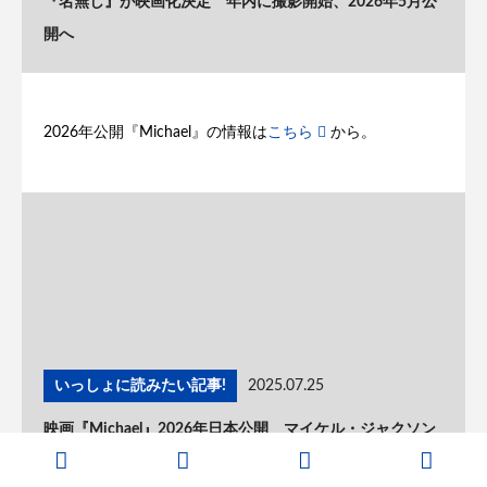
『名無し』が映画化決定 年内に撮影開始、2026年5月公
開へ
2026年公開『Michael』の情報は
こちら
から。
いっしょに読みたい記事!
2025.07.25
映画『Michael』2026年日本公開 マイケル・ジャクソン
の伝記映画、日本配給はキノフィルムズが担当