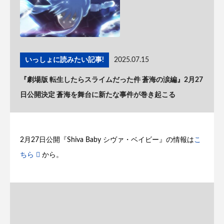
いっしょに読みたい記事!
2025.07.15
『劇場版 転生したらスライムだった件 蒼海の涙編』2月27
日公開決定 蒼海を舞台に新たな事件が巻き起こる
2月27日公開『Shiva Baby シヴァ・ベイビー』の情報は
こ
ちら
から。