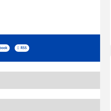
book
RSS