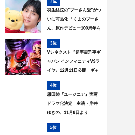
2位
までを考察
羽生結弦の“プーさん愛”がつ
いに商品化 「くまのプーさ
ん」原作デビュー100周年を
記念した特別コラボが実現
3位
Vシネクスト『超宇宙刑事ギ
ャバン インフィニティVSラ
イヤ』12月11日公開 ギャ
バン・エタニティの姿が解
4位
禁
恩田陸『ユージニア』実写
ドラマ化決定 主演・岸井
ゆきの、11月8日より
WOWOWで放送・配信開始
5位