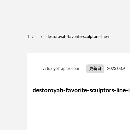
destoroyah-favorite-sculptors-line-i
virtualgollilaplus.com
更新日
2023.03.9
destoroyah-favorite-sculptors-line-i