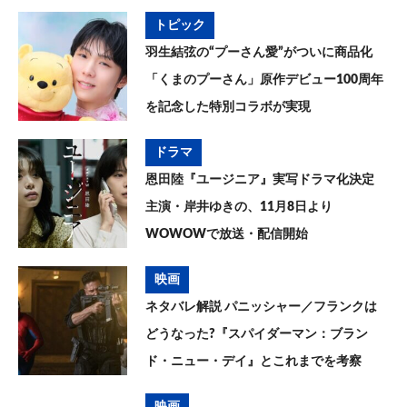
トピック
羽生結弦の“プーさん愛”がついに商品化
「くまのプーさん」原作デビュー100周年
を記念した特別コラボが実現
ドラマ
恩田陸『ユージニア』実写ドラマ化決定
主演・岸井ゆきの、11月8日より
WOWOWで放送・配信開始
映画
ネタバレ解説 パニッシャー／フランクは
どうなった?『スパイダーマン：ブラン
ド・ニュー・デイ』とこれまでを考察
映画