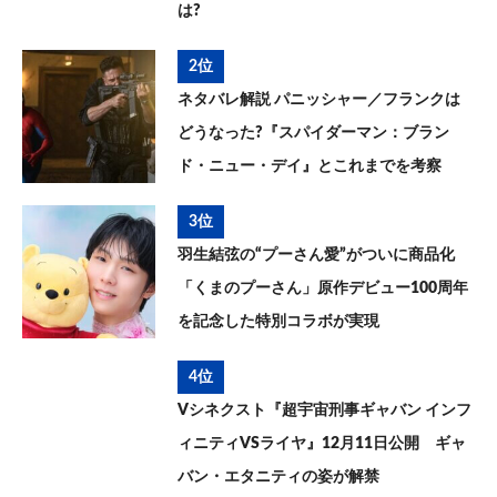
は?
2位
ネタバレ解説 パニッシャー／フランクは
どうなった?『スパイダーマン：ブラン
ド・ニュー・デイ』とこれまでを考察
3位
羽生結弦の“プーさん愛”がついに商品化
「くまのプーさん」原作デビュー100周年
を記念した特別コラボが実現
4位
Vシネクスト『超宇宙刑事ギャバン インフ
ィニティVSライヤ』12月11日公開 ギャ
バン・エタニティの姿が解禁