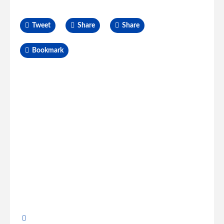
Tweet
Share
Share
Bookmark