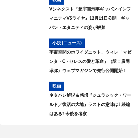
Vシネクスト『超宇宙刑事ギャバン インフ
ィニティVSライヤ』12月11日公開 ギャ
バン・エタニティの姿が解禁
小説 (ニュース)
宇宙空間のホワイダニット、ウィレ「マゼ
ンタ・C・セレスの愛と革命」（訳：廣岡
孝弥）ウェブマガジンで先行公開開始！
映画
ネタバレ解説＆感想『ジュラシック・ワー
ルド／復活の大地』ラストの意味は? 続編
はある? 今後を考察